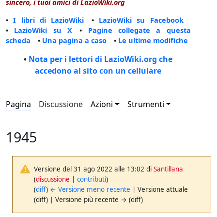
sincero, i tuoi amici di LazioWiki.org
•
I libri di LazioWiki
•
LazioWiki su Facebook
•
LazioWiki su X
•
Pagine collegate a questa
scheda
•
Una pagina a caso
•
Le ultime modifiche
•
Nota per i lettori di LazioWiki.org che
accedono al sito con un cellulare
Pagina
Discussione
Azioni
Strumenti
1945
Versione del 31 ago 2022 alle 13:02 di
Santillana
(
discussione
|
contributi
)
(
diff
)
← Versione meno recente
| Versione attuale
(diff) | Versione più recente → (diff)