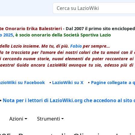
e Onorario Erika Balestrieri
- Dal 2007 il primo sito enciclopedi
io
2025
, è socio onorario della Società Sportiva Lazio
della Lazio insieme. Ma tu, di più.
Fabio
per sempre...
a te tracciata per l'amore dei nostri colori che tu amavi con i
 cercando nuove storie, nuovi elementi da poter raccontare ai le
estro! Guida ancora LazioWiki ovunque tu sia, adesso più di p
azioWiki su Facebook
•
LazioWiki su X
•
Pagine collegate a 
•
Nota per i lettori di LazioWiki.org che accedono al sito 
Azioni
Strumenti