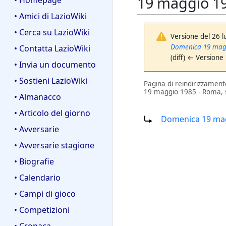
19 maggio 19
• Homepage
• Amici di LazioWiki
• Cerca su LazioWiki
Versione del 26 l
Domenica 19 maggi
• Contatta LazioWiki
(diff) ← Versione
• Invia un documento
• Sostieni LazioWiki
Pagina di reindirizzament
19 maggio 1985 - Roma, s
• Almanacco
Reindirizza a:
• Articolo del giorno
Domenica 19 magg
• Avversarie
• Avversarie stagione
• Biografie
• Calendario
• Campi di gioco
• Competizioni
• Cronaca