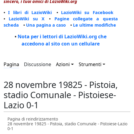
sincero, i tuoi amici di LazioWiki.org
•
I libri di LazioWiki
•
LazioWiki su Facebook
•
LazioWiki su X
•
Pagine collegate a questa
scheda
•
Una pagina a caso
•
Le ultime modifiche
•
Nota per i lettori di LazioWiki.org che
accedono al sito con un cellulare
Pagina
Discussione
Azioni
Strumenti
28 novembre 19825 - Pistoia,
stadio Comunale - Pistoiese-
Lazio 0-1
Pagina di reindirizzamento
28 novembre 19825 - Pistoia, stadio Comunale - Pistoiese-Lazio
0-1