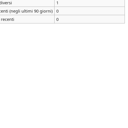
diversi
1
nti (negli ultimi 90 giorni)
0
 recenti
0