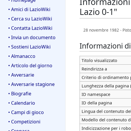
Informazioni 
• Homepage
Lazio 0-1"
• Amici di LazioWiki
• Cerca su LazioWiki
• Contatta LazioWiki
28 novembre 1982 - Pistoi
• Invia un documento
Informazioni d
• Sostieni LazioWiki
• Almanacco
Titolo visualizzato
• Articolo del giorno
Reindirizza a
• Avversarie
Criterio di ordinamento 
• Avversarie stagione
Lunghezza della pagina (
• Biografie
ID namespace
ID della pagina
• Calendario
Lingua del contenuto de
• Campi di gioco
Modello del contenuto d
• Competizioni
Indicizzazione per i robo
• Cronaca