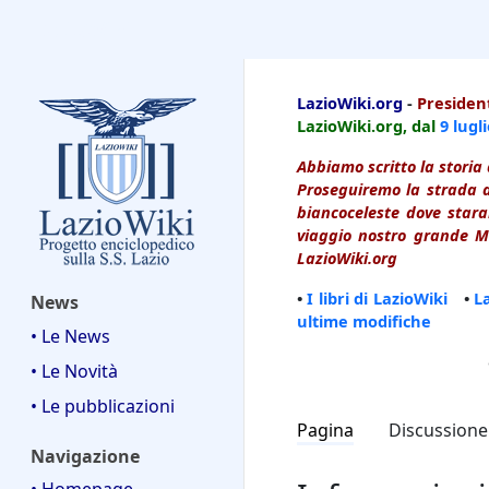
LazioWiki
LazioWiki.org
-
President
LazioWiki.org, dal
9 lugl
Abbiamo scritto la storia 
Proseguiremo la strada d
biancoceleste dove starai
viaggio nostro grande Ma
LazioWiki.org
•
I libri di LazioWiki
•
L
News
ultime modifiche
• Le News
• Le Novità
• Le pubblicazioni
Pagina
Discussione
Navigazione