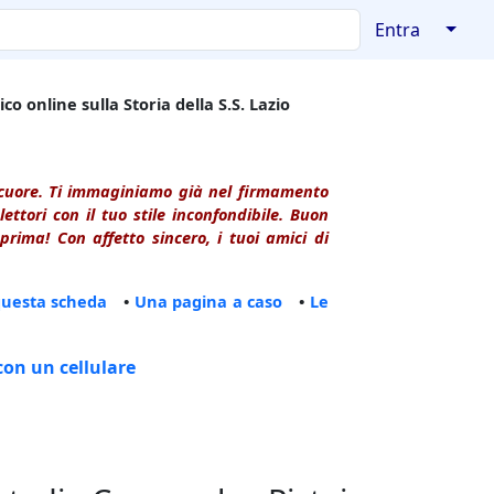
↓
Entra
co online sulla Storia della S.S. Lazio
l cuore. Ti immaginiamo già nel firmamento
ttori con il tuo stile inconfondibile. Buon
rima! Con affetto sincero, i tuoi amici di
questa scheda
•
Una pagina a caso
•
Le
con un cellulare