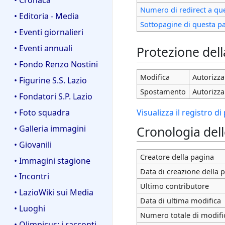
Numero di redirect a qu
• Editoria - Media
Sottopagine di questa p
• Eventi giornalieri
• Eventi annuali
Protezione del
• Fondo Renzo Nostini
Modifica
Autorizza 
• Figurine S.S. Lazio
Spostamento
Autorizza 
• Fondatori S.P. Lazio
• Foto squadra
Visualizza il registro d
• Galleria immagini
Cronologia del
• Giovanili
Creatore della pagina
• Immagini stagione
Data di creazione della 
• Incontri
Ultimo contributore
• LazioWiki sui Media
Data di ultima modifica
• Luoghi
Numero totale di modifi
• Olimpicus: i racconti