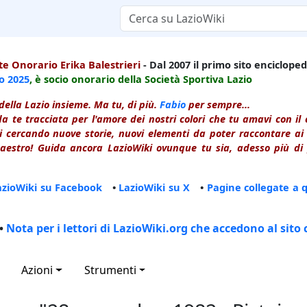
e Onorario Erika Balestrieri
- Dal 2007 il primo sito enciclopedi
io
2025
, è socio onorario della Società Sportiva Lazio
della Lazio insieme. Ma tu, di più.
Fabio
per sempre...
a te tracciata per l'amore dei nostri colori che tu amavi con i
 cercando nuove storie, nuovi elementi da poter raccontare ai le
estro! Guida ancora LazioWiki ovunque tu sia, adesso più di p
azioWiki su Facebook
•
LazioWiki su X
•
Pagine collegate a 
•
Nota per i lettori di LazioWiki.org che accedono al sito 
Azioni
Strumenti