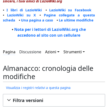
sincero, i tuoi amici di LazioWiki.org
•
I libri di LazioWiki
•
LazioWiki su Facebook
•
LazioWiki su X
•
Pagine collegate a questa
scheda
•
Una pagina a caso
•
Le ultime modifiche
•
Nota per i lettori di LazioWiki.org che
accedono al sito con un cellulare
Pagina
Discussione
Azioni
Strumenti
Almanacco: cronologia delle
modifiche
Visualizza i registri relativi a questa pagina
Filtra versioni