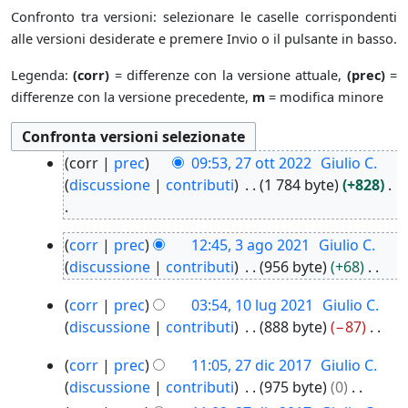
Confronto tra versioni: selezionare le caselle corrispondenti
alle versioni desiderate e premere Invio o il pulsante in basso.
Legenda:
(corr)
= differenze con la versione attuale,
(prec)
=
differenze con la versione precedente,
m
= modifica minore
2
corr
prec
09:53, 27 ott 2022
Giulio C.
7
discussione
contributi
1 784 byte
+828
o
t
N
3
t
corr
prec
12:45, 3 ago 2021
Giulio C.
e
a
2
discussione
contributi
956 byte
+68
s
g
0
N
s
1
o
2
corr
prec
03:54, 10 lug 2021
Giulio C.
e
u
0
2
2
discussione
contributi
888 byte
−87
s
n
l
0
N
s
o
2
u
corr
prec
11:05, 27 dic 2017
Giulio C.
2
e
u
g
7
g
1
discussione
contributi
975 byte
0
s
n
d
g
2