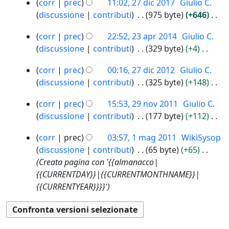
N
corr
prec
11:02, 27 dic 2017
Giulio C.
s
o
i
e
0
e
discussione
contributi
975 byte
+646
u
g
c
t
2
s
N
n
g
2
2
1
t
corr
prec
22:52, 23 apr 2014
Giulio C.
s
e
o
e
0
3
o
discussione
contributi
329 byte
+4
u
s
g
t
1
a
d
N
n
s
g
2
7
t
p
corr
prec
00:16, 27 dic 2012
Giulio C.
e
e
o
u
e
7
o
r
discussione
contributi
325 byte
+148
l
s
g
n
t
d
d
2
N
l
s
g
o
2
t
i
corr
prec
15:53, 29 nov 2011
Giulio C.
0
e
e
a
u
e
g
9
o
c
1
discussione
contributi
177 byte
+112
l
s
m
n
t
n
g
d
2
4
N
l
s
o
o
1
t
o
e
corr
prec
03:57, 1 mag 2011
WikiSysop
0
e
e
a
u
d
g
m
o
v
t
1
discussione
contributi
65 byte
+65
l
s
m
n
i
a
g
d
2
2
t
Creata pagina con '{{almanacco|
l
s
o
o
f
g
e
0
e
o
{{CURRENTDAY}}|{{CURRENTMONTHNAME}}|
a
u
d
g
i
2
t
1
l
d
{{CURRENTYEAR}}}}'
m
n
i
g
c
0
1
t
l
e
o
o
f
e
1
a
o
a
l
d
g
i
t
1
d
m
l
i
g
c