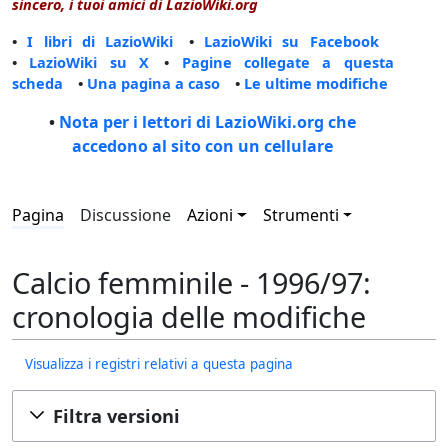
sincero, i tuoi amici di LazioWiki.org
•
I libri di LazioWiki
•
LazioWiki su Facebook
•
LazioWiki su X
•
Pagine collegate a questa
scheda
•
Una pagina a caso
•
Le ultime modifiche
•
Nota per i lettori di LazioWiki.org che
accedono al sito con un cellulare
Pagina
Discussione
Azioni
Strumenti
Calcio femminile - 1996/97:
cronologia delle modifiche
Visualizza i registri relativi a questa pagina
Filtra versioni