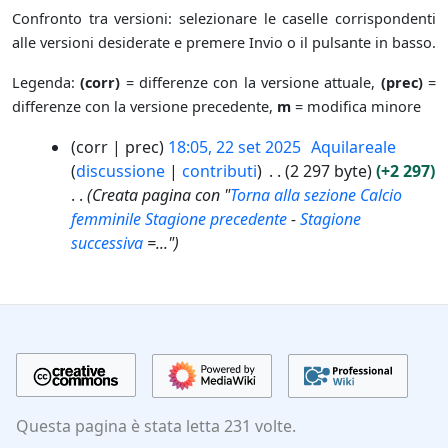
Confronto tra versioni: selezionare le caselle corrispondenti
alle versioni desiderate e premere Invio o il pulsante in basso.
Legenda:
(corr)
= differenze con la versione attuale,
(prec)
=
differenze con la versione precedente,
m
= modifica minore
2
corr
prec
18:05, 22 set 2025
Aquilareale
2
discussione
contributi
2 297 byte
+2 297
s
Creata pagina con "
Torna alla sezione Calcio
e
femminile
Stagione precedente
-
Stagione
t
successiva
=..."
2
0
2
5
Questa pagina è stata letta 231 volte.