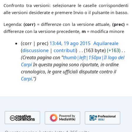
Confronto tra versioni: selezionare le caselle corrispondenti
alle versioni desiderate e premere Invio o il pulsante in basso.
Legenda:
(corr)
= differenze con la versione attuale,
(prec)
=
differenze con la versione precedente,
m
= modifica minore
1
corr
prec
13:44, 19 ago 2015
Aquilareale
9
discussione
contributi
163 byte
+163
a
Creata pagina con "
thumb|left|150px|Il logo del
g
Carpi
In questa pagina sono riportate, in ordine
o
cronologico, le gare ufficiali disputate contro il
2
Carpi
."
0
1
5