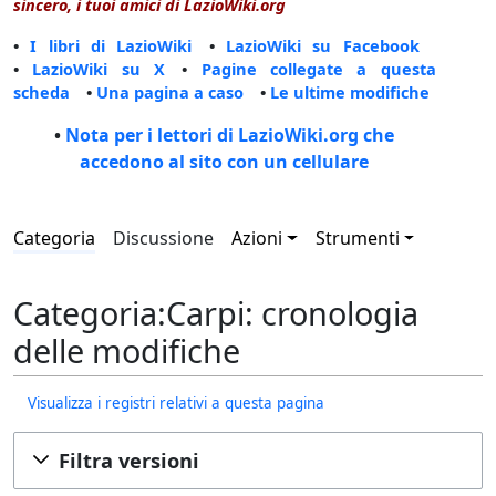
sincero, i tuoi amici di LazioWiki.org
•
I libri di LazioWiki
•
LazioWiki su Facebook
•
LazioWiki su X
•
Pagine collegate a questa
scheda
•
Una pagina a caso
•
Le ultime modifiche
•
Nota per i lettori di LazioWiki.org che
accedono al sito con un cellulare
Categoria
Discussione
Azioni
Strumenti
Categoria:Carpi: cronologia
delle modifiche
Visualizza i registri relativi a questa pagina
Filtra versioni