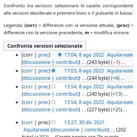
Confronto tra versioni: selezionare le caselle corrispondenti
alle versioni desiderate e premere Invio o il pulsante in basso.
Legenda:
(corr)
= differenze con la versione attuale,
(prec)
=
differenze con la versione precedente,
m
= modifica minore
8
corr
prec
17:04, 8 ago 2022
Aquilareale
a
discussione
contributi
243 byte
−1
g
N
corr
prec
17:03, 8 ago 2022
Aquilareale
o
e
discussione
contributi
244 byte
+4
2
s
N
corr
prec
13:54, 8 ago 2022
Aquilareale
0
s
e
discussione
contributi
240 byte
+13
2
u
s
N
corr
prec
13:54, 8 ago 2022
Aquilareale
2
n
s
e
discussione
contributi
227 byte
+25
o
u
s
N
g
3
n
corr
prec
13:27, 30 dic 2021
s
e
0
g
o
Aquilareale
discussione
contributi
202
u
s
d
e
g