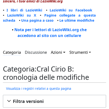
sincero, i tuoi amici di LazioWiki.org
•
I libri di LazioWiki
•
LazioWiki su Facebook
•
LazioWiki su X
•
Pagine collegate a questa
scheda
•
Una pagina a caso
•
Le ultime modifiche
•
Nota per i lettori di LazioWiki.org che
accedono al sito con un cellulare
Categoria
Discussione
Azioni
Strumenti
Categoria:Cral Cirio B:
cronologia delle modifiche
Visualizza i registri relativi a questa pagina
Filtra versioni