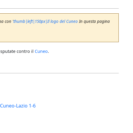
na con '
thumb|left|150px|Il logo del Cuneo
In questa pagina
isputate contro il
Cuneo
.
- Cuneo-Lazio 1-6