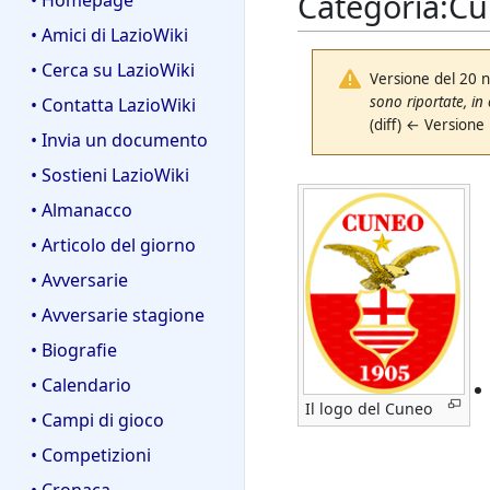
Categoria
:
Cu
• Homepage
• Amici di LazioWiki
• Cerca su LazioWiki
Versione del 20 
sono riportate, in
• Contatta LazioWiki
(diff) ← Versione
• Invia un documento
• Sostieni LazioWiki
• Almanacco
• Articolo del giorno
• Avversarie
• Avversarie stagione
• Biografie
• Calendario
Il logo del Cuneo
• Campi di gioco
• Competizioni
• Cronaca