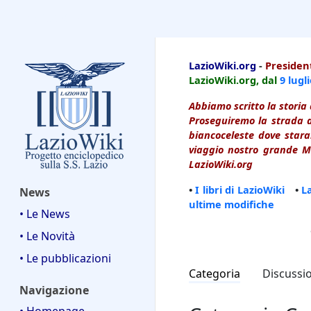
LazioWiki
LazioWiki.org
-
President
LazioWiki.org, dal
9 lugl
Abbiamo scritto la storia 
Proseguiremo la strada d
biancoceleste dove starai
viaggio nostro grande Ma
LazioWiki.org
•
I libri di LazioWiki
•
L
News
ultime modifiche
• Le News
• Le Novità
• Le pubblicazioni
Categoria
Discussi
Navigazione