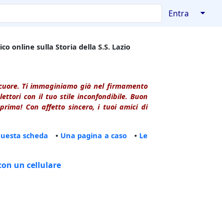
↓
Entra
co online sulla Storia della S.S. Lazio
l cuore. Ti immaginiamo già nel firmamento
ttori con il tuo stile inconfondibile. Buon
rima! Con affetto sincero, i tuoi amici di
questa scheda
•
Una pagina a caso
•
Le
con un cellulare