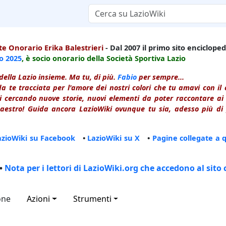
e Onorario Erika Balestrieri
- Dal 2007 il primo sito enciclopedi
io
2025
, è socio onorario della Società Sportiva Lazio
della Lazio insieme. Ma tu, di più.
Fabio
per sempre...
a te tracciata per l'amore dei nostri colori che tu amavi con i
 cercando nuove storie, nuovi elementi da poter raccontare ai le
estro! Guida ancora LazioWiki ovunque tu sia, adesso più di p
azioWiki su Facebook
•
LazioWiki su X
•
Pagine collegate a 
•
Nota per i lettori di LazioWiki.org che accedono al sito 
one
Azioni
Strumenti