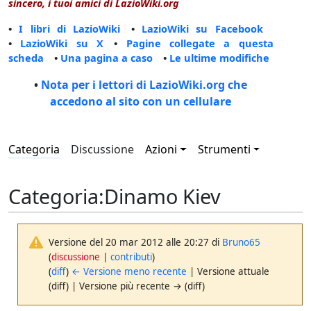
sincero, i tuoi amici di LazioWiki.org
•
I libri di LazioWiki
•
LazioWiki su Facebook
•
LazioWiki su X
•
Pagine collegate a questa
scheda
•
Una pagina a caso
•
Le ultime modifiche
•
Nota per i lettori di LazioWiki.org che
accedono al sito con un cellulare
Categoria
Discussione
Azioni
Strumenti
Categoria
:
Dinamo Kiev
Versione del 20 mar 2012 alle 20:27 di
Bruno65
(
discussione
|
contributi
)
(
diff
)
← Versione meno recente
| Versione attuale
(diff) | Versione più recente → (diff)