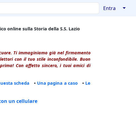
↓
Entra
co online sulla Storia della S.S. Lazio
l cuore. Ti immaginiamo già nel firmamento
ttori con il tuo stile inconfondibile. Buon
rima! Con affetto sincero, i tuoi amici di
questa scheda
•
Una pagina a caso
•
Le
con un cellulare