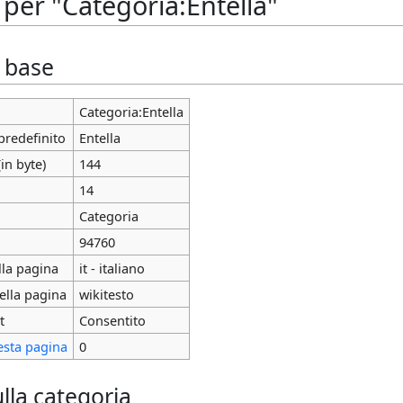
per "Categoria:Entella"
i base
Categoria:Entella
predefinito
Entella
in byte)
144
14
Categoria
94760
lla pagina
it - italiano
ella pagina
wikitesto
t
Consentito
esta pagina
0
lla categoria