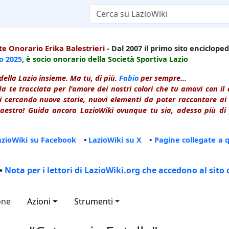
e Onorario Erika Balestrieri
- Dal 2007 il primo sito enciclopedi
io
2025
, è socio onorario della Società Sportiva Lazio
della Lazio insieme. Ma tu, di più.
Fabio
per sempre...
a te tracciata per l'amore dei nostri colori che tu amavi con i
 cercando nuove storie, nuovi elementi da poter raccontare ai le
estro! Guida ancora LazioWiki ovunque tu sia, adesso più di p
azioWiki su Facebook
•
LazioWiki su X
•
Pagine collegate a 
•
Nota per i lettori di LazioWiki.org che accedono al sito 
one
Azioni
Strumenti