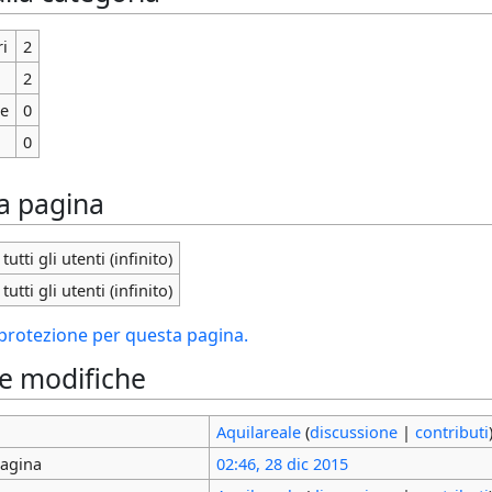
i
2
2
ie
0
0
la pagina
tutti gli utenti (infinito)
tutti gli utenti (infinito)
i protezione per questa pagina.
le modifiche
Aquilareale
(
discussione
|
contributi
pagina
02:46, 28 dic 2015