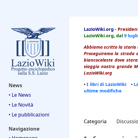
LazioWiki
LazioWiki.org
-
President
LazioWiki.org, dal
9 lugl
Abbiamo scritto la storia 
Proseguiremo la strada d
biancoceleste dove starai
viaggio nostro grande Ma
LazioWiki.org
•
I libri di LazioWiki
•
L
News
ultime modifiche
• Le News
• Le Novità
• Le pubblicazioni
Categoria
Discussi
Navigazione