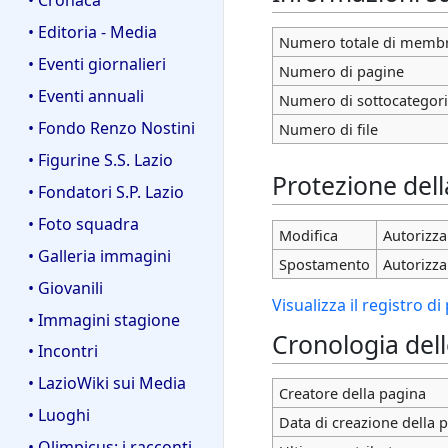
• Editoria - Media
Numero totale di membr
• Eventi giornalieri
Numero di pagine
• Eventi annuali
Numero di sottocategor
• Fondo Renzo Nostini
Numero di file
• Figurine S.S. Lazio
Protezione del
• Fondatori S.P. Lazio
• Foto squadra
Modifica
Autorizza 
• Galleria immagini
Spostamento
Autorizza 
• Giovanili
Visualizza il registro d
• Immagini stagione
Cronologia del
• Incontri
• LazioWiki sui Media
Creatore della pagina
• Luoghi
Data di creazione della 
• Olimpicus: i racconti