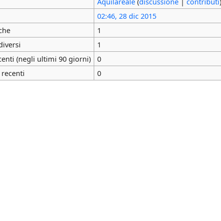
Aquilareale
(
discussione
|
contributi
02:46, 28 dic 2015
che
1
diversi
1
nti (negli ultimi 90 giorni)
0
 recenti
0