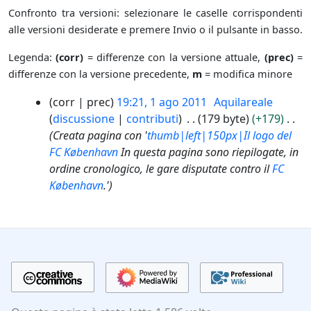
Confronto tra versioni: selezionare le caselle corrispondenti
alle versioni desiderate e premere Invio o il pulsante in basso.
Legenda:
(corr)
= differenze con la versione attuale,
(prec)
=
differenze con la versione precedente,
m
= modifica minore
1
corr
prec
19:21, 1 ago 2011
Aquilareale
a
discussione
contributi
179 byte
+179
g
Creata pagina con '
thumb|left|150px|Il logo del
o
FC København
In questa pagina sono riepilogate, in
2
ordine cronologico, le gare disputate contro il
FC
0
København
.'
1
1