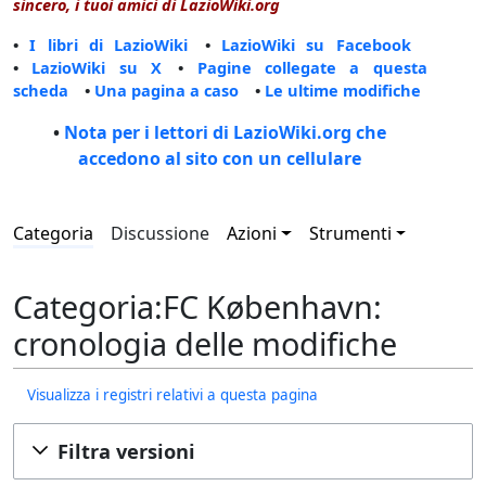
sincero, i tuoi amici di LazioWiki.org
•
I libri di LazioWiki
•
LazioWiki su Facebook
•
LazioWiki su X
•
Pagine collegate a questa
scheda
•
Una pagina a caso
•
Le ultime modifiche
•
Nota per i lettori di LazioWiki.org che
accedono al sito con un cellulare
Categoria
Discussione
Azioni
Strumenti
Categoria:FC København:
cronologia delle modifiche
Visualizza i registri relativi a questa pagina
Filtra versioni