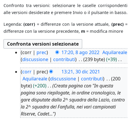
Confronto tra versioni: selezionare le caselle corrispondenti
alle versioni desiderate e premere Invio o il pulsante in basso.
Legenda:
(corr)
= differenze con la versione attuale,
(prec)
=
differenze con la versione precedente,
m
= modifica minore
8
corr
prec
17:20, 8 ago 2022
Aquilareale
a
discussione
contributi
239 byte
+39
g
N
3
o
corr
prec
13:21, 30 dic 2021
e
0
2
Aquilareale
discussione
contributi
200
s
d
0
byte
+200
Creata pagina con "In questa
s
i
2
pagina sono riepilogate, in ordine cronologico, le
u
c
2
gare disputate dalla 2^ squadra della Lazio, contro
n
2
la 2^ squadra del Fanfulla, nei vari campionati
o
0
Riserve, Cadet..."
g
2
g
1
e