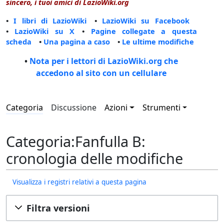
sincero, i tuoi amici di LazioWiki.org
•
I libri di LazioWiki
•
LazioWiki su Facebook
•
LazioWiki su X
•
Pagine collegate a questa
scheda
•
Una pagina a caso
•
Le ultime modifiche
•
Nota per i lettori di LazioWiki.org che
accedono al sito con un cellulare
Categoria
Discussione
Azioni
Strumenti
Categoria:Fanfulla B:
cronologia delle modifiche
Visualizza i registri relativi a questa pagina
Filtra versioni