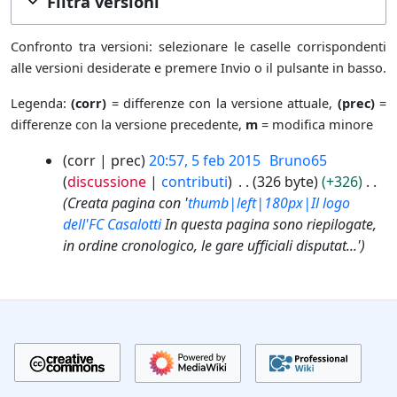
Filtra versioni
Confronto tra versioni: selezionare le caselle corrispondenti
alle versioni desiderate e premere Invio o il pulsante in basso.
Legenda:
(corr)
= differenze con la versione attuale,
(prec)
=
differenze con la versione precedente,
m
= modifica minore
5
corr
prec
20:57, 5 feb 2015
Bruno65
f
discussione
contributi
326 byte
+326
e
Creata pagina con '
thumb|left|180px|Il logo
b
dell'FC Casalotti
In questa pagina sono riepilogate,
2
in ordine cronologico, le gare ufficiali disputat...'
0
1
5