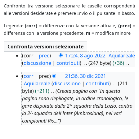
Confronto tra versioni: selezionare le caselle corrispondenti
alle versioni desiderate e premere Invio o il pulsante in basso.
Legenda:
(corr)
= differenze con la versione attuale,
(prec)
=
differenze con la versione precedente,
m
= modifica minore
8
corr
prec
17:24, 8 ago 2022
Aquilareale
a
discussione
contributi
247 byte
+36
g
N
3
o
corr
prec
21:36, 30 dic 2021
e
0
2
Aquilareale
discussione
contributi
211
s
d
0
byte
+211
Creata pagina con "In questa
s
i
2
pagina sono riepilogate, in ordine cronologico, le
u
c
2
gare disputate dalla 2^ squadra della Lazio, contro
n
2
la 2^ squadra dell'Inter (Ambrosiana), nei vari
o
0
campionati Ris..."
g
2
g
1
e