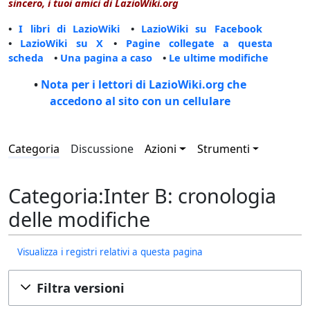
sincero, i tuoi amici di LazioWiki.org
•
I libri di LazioWiki
•
LazioWiki su Facebook
•
LazioWiki su X
•
Pagine collegate a questa
scheda
•
Una pagina a caso
•
Le ultime modifiche
•
Nota per i lettori di LazioWiki.org che
accedono al sito con un cellulare
Categoria
Discussione
Azioni
Strumenti
Categoria:Inter B: cronologia
delle modifiche
Visualizza i registri relativi a questa pagina
Filtra versioni