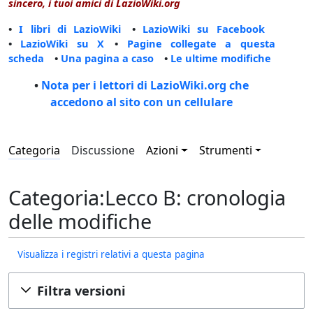
sincero, i tuoi amici di LazioWiki.org
•
I libri di LazioWiki
•
LazioWiki su Facebook
•
LazioWiki su X
•
Pagine collegate a questa
scheda
•
Una pagina a caso
•
Le ultime modifiche
•
Nota per i lettori di LazioWiki.org che
accedono al sito con un cellulare
Categoria
Discussione
Azioni
Strumenti
Categoria:Lecco B: cronologia
delle modifiche
Visualizza i registri relativi a questa pagina
Filtra versioni