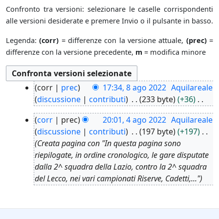
Confronto tra versioni: selezionare le caselle corrispondenti
alle versioni desiderate e premere Invio o il pulsante in basso.
Legenda:
(corr)
= differenze con la versione attuale,
(prec)
=
differenze con la versione precedente,
m
= modifica minore
8
corr
prec
17:34, 8 ago 2022
Aquilareale
a
discussione
contributi
233 byte
+36
g
N
4
o
corr
prec
20:01, 4 ago 2022
Aquilareale
e
a
2
discussione
contributi
197 byte
+197
s
g
0
Creata pagina con "In questa pagina sono
s
o
2
riepilogate, in ordine cronologico, le gare disputate
u
2
2
dalla 2^ squadra della Lazio, contro la 2^ squadra
n
0
del Lecco, nei vari campionati Riserve, Cadetti,..."
o
2
g
2
g
e