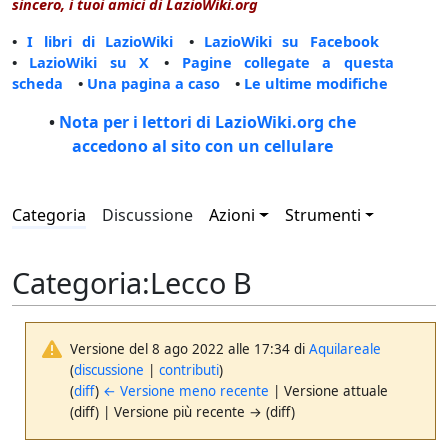
sincero, i tuoi amici di LazioWiki.org
•
I libri di LazioWiki
•
LazioWiki su Facebook
•
LazioWiki su X
•
Pagine collegate a questa
scheda
•
Una pagina a caso
•
Le ultime modifiche
•
Nota per i lettori di LazioWiki.org che
accedono al sito con un cellulare
Categoria
Discussione
Azioni
Strumenti
Categoria
:
Lecco B
Versione del 8 ago 2022 alle 17:34 di
Aquilareale
(
discussione
|
contributi
)
(
diff
)
← Versione meno recente
| Versione attuale
(diff) | Versione più recente → (diff)