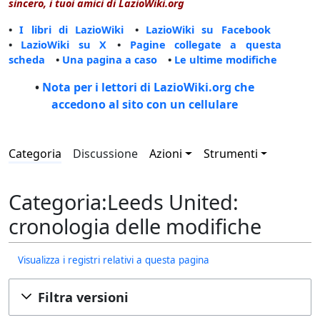
sincero, i tuoi amici di LazioWiki.org
•
I libri di LazioWiki
•
LazioWiki su Facebook
•
LazioWiki su X
•
Pagine collegate a questa
scheda
•
Una pagina a caso
•
Le ultime modifiche
•
Nota per i lettori di LazioWiki.org che
accedono al sito con un cellulare
Categoria
Discussione
Azioni
Strumenti
Categoria:Leeds United:
cronologia delle modifiche
Visualizza i registri relativi a questa pagina
Filtra versioni