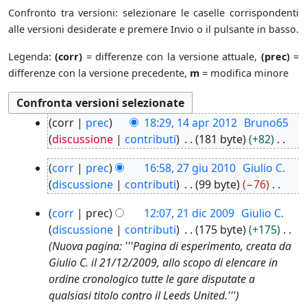
Confronto tra versioni: selezionare le caselle corrispondenti
alle versioni desiderate e premere Invio o il pulsante in basso.
Legenda:
(corr)
= differenze con la versione attuale,
(prec)
=
differenze con la versione precedente,
m
= modifica minore
1
corr
prec
18:29, 14 apr 2012
Bruno65
4
discussione
contributi
181 byte
+82
a
N
2
p
corr
prec
16:58, 27 giu 2010
Giulio C.
e
7
r
discussione
contributi
99 byte
−76
s
g
2
N
s
2
i
corr
prec
12:07, 21 dic 2009
Giulio C.
0
e
u
1
u
1
discussione
contributi
175 byte
+175
s
n
d
2
2
Nuova pagina: '''Pagina di esperimento, creata da
s
o
i
0
Giulio C. il 21/12/2009, allo scopo di elencare in
u
g
c
1
ordine cronologico tutte le gare disputate a
n
g
2
0
qualsiasi titolo contro il Leeds United.'''
o
e
0