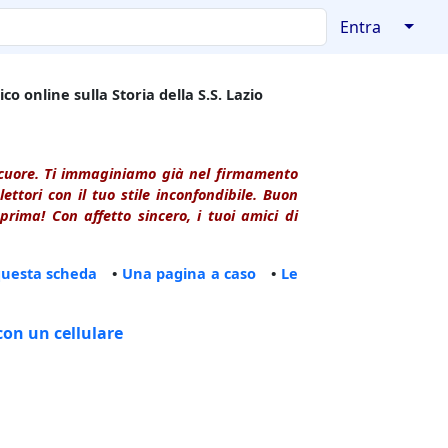
↓
Entra
co online sulla Storia della S.S. Lazio
l cuore. Ti immaginiamo già nel firmamento
ttori con il tuo stile inconfondibile. Buon
rima! Con affetto sincero, i tuoi amici di
questa scheda
•
Una pagina a caso
•
Le
con un cellulare