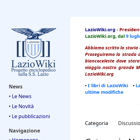
LazioWiki
LazioWiki.org
-
President
LazioWiki.org, dal
9 lugl
Abbiamo scritto la storia 
Proseguiremo la strada d
biancoceleste dove starai
viaggio nostro grande Ma
LazioWiki.org
•
I libri di LazioWiki
•
L
News
ultime modifiche
• Le News
• Le Novità
• Le pubblicazioni
Categoria
Discussi
Navigazione