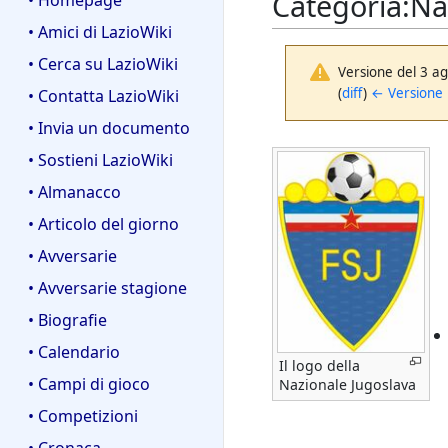
Categoria
:
Na
• Homepage
• Amici di LazioWiki
• Cerca su LazioWiki
Versione del 3 a
(
diff
)
← Versione
• Contatta LazioWiki
• Invia un documento
• Sostieni LazioWiki
• Almanacco
• Articolo del giorno
• Avversarie
• Avversarie stagione
• Biografie
• Calendario
Il logo della
• Campi di gioco
Nazionale Jugoslava
• Competizioni
• Cronaca