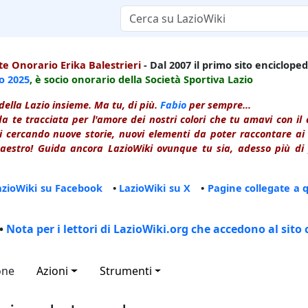
e Onorario Erika Balestrieri
- Dal 2007 il primo sito enciclopedi
io
2025
, è socio onorario della Società Sportiva Lazio
della Lazio insieme. Ma tu, di più.
Fabio
per sempre...
a te tracciata per l'amore dei nostri colori che tu amavi con i
 cercando nuove storie, nuovi elementi da poter raccontare ai le
estro! Guida ancora LazioWiki ovunque tu sia, adesso più di p
azioWiki su Facebook
•
LazioWiki su X
•
Pagine collegate a 
•
Nota per i lettori di LazioWiki.org che accedono al sito 
one
Azioni
Strumenti