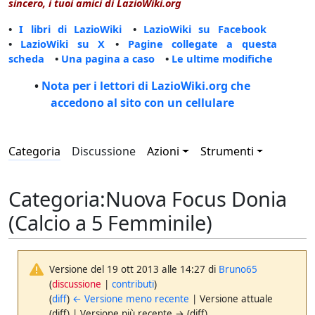
sincero, i tuoi amici di LazioWiki.org
•
I libri di LazioWiki
•
LazioWiki su Facebook
•
LazioWiki su X
•
Pagine collegate a questa
scheda
•
Una pagina a caso
•
Le ultime modifiche
•
Nota per i lettori di LazioWiki.org che
accedono al sito con un cellulare
Categoria
Discussione
Azioni
Strumenti
Categoria
:
Nuova Focus Donia
(Calcio a 5 Femminile)
Versione del 19 ott 2013 alle 14:27 di
Bruno65
(
discussione
|
contributi
)
(
diff
)
← Versione meno recente
| Versione attuale
(diff) | Versione più recente → (diff)