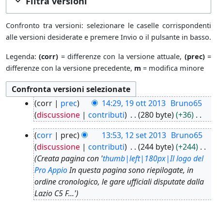
Filtra versioni
Confronto tra versioni: selezionare le caselle corrispondenti
alle versioni desiderate e premere Invio o il pulsante in basso.
Legenda:
(corr)
= differenze con la versione attuale,
(prec)
=
differenze con la versione precedente,
m
= modifica minore
1
corr
prec
14:29, 19 ott 2013
Bruno65
9
discussione
contributi
280 byte
+36
o
N
1
t
corr
prec
13:53, 12 set 2013
Bruno65
e
2
t
discussione
contributi
244 byte
+244
s
s
2
Creata pagina con '
thumb|left|180px|Il logo del
s
e
0
Pro Appio
In questa pagina sono riepilogate, in
u
t
1
ordine cronologico, le gare ufficiali disputate dalla
n
2
3
Lazio C5 F...'
o
0
g
1