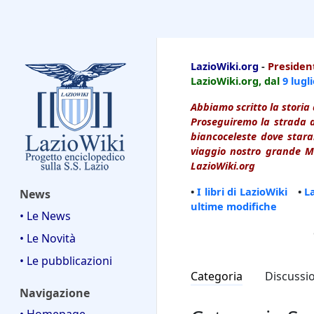
LazioWiki
LazioWiki.org
-
President
LazioWiki.org, dal
9 lugl
Abbiamo scritto la storia 
Proseguiremo la strada d
biancoceleste dove starai
viaggio nostro grande Ma
LazioWiki.org
•
I libri di LazioWiki
•
L
News
ultime modifiche
• Le News
• Le Novità
• Le pubblicazioni
Categoria
Discussi
Navigazione