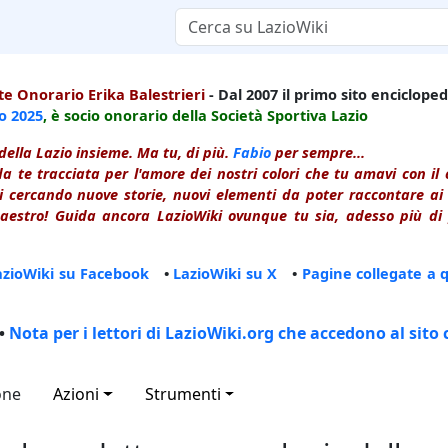
e Onorario Erika Balestrieri
- Dal 2007 il primo sito enciclopedi
io
2025
, è socio onorario della Società Sportiva Lazio
della Lazio insieme. Ma tu, di più.
Fabio
per sempre...
a te tracciata per l'amore dei nostri colori che tu amavi con i
 cercando nuove storie, nuovi elementi da poter raccontare ai le
estro! Guida ancora LazioWiki ovunque tu sia, adesso più di p
azioWiki su Facebook
•
LazioWiki su X
•
Pagine collegate a 
•
Nota per i lettori di LazioWiki.org che accedono al sito 
one
Azioni
Strumenti