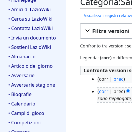
Categoria:Sa
• Homepage
• Amici di LazioWiki
Visualizza i registri relat
• Cerca su LazioWiki
• Contatta LazioWiki
Filtra versioni
• Invia un documento
Confronto tra versioni: se
• Sostieni LazioWiki
• Almanacco
Legenda:
(corr)
= differen
• Articolo del giorno
• Avversarie
1
corr
prec
7
• Avversarie stagione
N
2
m
corr
prec
e
• Biografie
8
a
sono riepilogate
s
g
• Calendario
r
s
i
2
• Campi di gioco
u
u
0
n
• Competizioni
2
1
o
0
• Cronaca