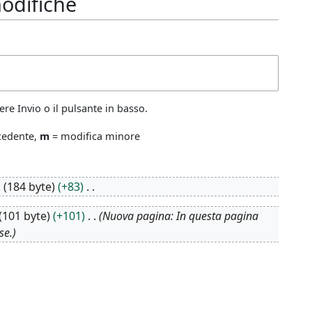
odifiche
re Invio o il pulsante in basso.
ecedente,
m
= modifica minore
184 byte
+83
101 byte
+101
Nuova pagina: In questa pagina
se.