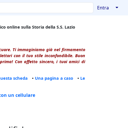
↓
Entra
co online sulla Storia della S.S. Lazio
l cuore. Ti immaginiamo già nel firmamento
ttori con il tuo stile inconfondibile. Buon
rima! Con affetto sincero, i tuoi amici di
questa scheda
•
Una pagina a caso
•
Le
con un cellulare