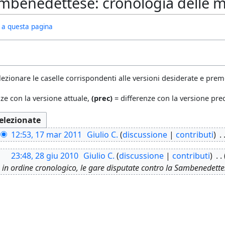
mbenedettese: cronologia delle m
ivi a questa pagina
lezionare le caselle corrispondenti alle versioni desiderate e preme
ze con la versione attuale,
(prec)
= differenze con la versione pr
12:53, 17 mar 2011
Giulio C.
discussione
contributi
23:48, 28 giu 2010
Giulio C.
discussione
contributi
, in ordine cronologico, le gare disputate contro la Sambenedette