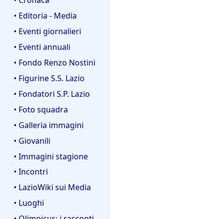
1
g
1
• Editoria - Media
g
0
e
• Eventi giornalieri
t
• Eventi annuali
t
• Fondo Renzo Nostini
o
d
• Figurine S.S. Lazio
e
• Fondatori S.P. Lazio
l
• Foto squadra
l
a
• Galleria immagini
m
• Giovanili
o
• Immagini stagione
d
i
• Incontri
f
• LazioWiki sui Media
i
• Luoghi
c
a
• Olimpicus: i racconti