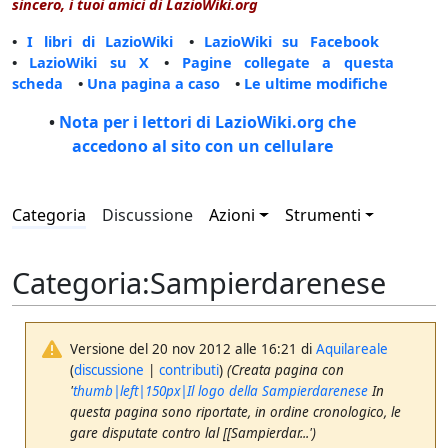
sincero, i tuoi amici di LazioWiki.org
•
I libri di LazioWiki
•
LazioWiki su Facebook
•
LazioWiki su X
•
Pagine collegate a questa
scheda
•
Una pagina a caso
•
Le ultime modifiche
•
Nota per i lettori di LazioWiki.org che
accedono al sito con un cellulare
Categoria
Discussione
Azioni
Strumenti
Categoria
:
Sampierdarenese
Versione del 20 nov 2012 alle 16:21 di
Aquilareale
(
discussione
|
contributi
)
(Creata pagina con
'
thumb|left|150px|Il logo della Sampierdarenese
In
questa pagina sono riportate, in ordine cronologico, le
gare disputate contro lal [[Sampierdar...')