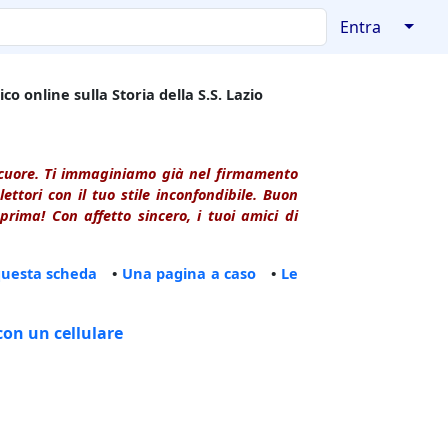
↓
Entra
co online sulla Storia della S.S. Lazio
l cuore. Ti immaginiamo già nel firmamento
ttori con il tuo stile inconfondibile. Buon
rima! Con affetto sincero, i tuoi amici di
questa scheda
•
Una pagina a caso
•
Le
con un cellulare