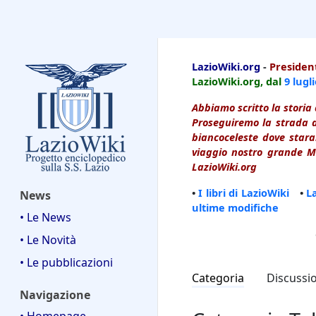
LazioWiki
LazioWiki.org
-
President
LazioWiki.org, dal
9 lugl
Abbiamo scritto la storia 
Proseguiremo la strada d
biancoceleste dove starai
viaggio nostro grande Ma
LazioWiki.org
•
I libri di LazioWiki
•
L
News
ultime modifiche
• Le News
• Le Novità
• Le pubblicazioni
Categoria
Discussi
Navigazione