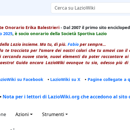
e Onorario Erika Balestrieri
- Dal 2007 il primo sito enciclopedi
io
2025
, è socio onorario della Società Sportiva Lazio
della Lazio insieme. Ma tu, di più.
Fabio
per sempre...
a te tracciata per l'amore dei nostri colori che tu amavi con i
 cercando nuove storie, nuovi elementi da poter raccontare ai le
estro! Guida ancora LazioWiki ovunque tu sia, adesso più di p
azioWiki su Facebook
•
LazioWiki su X
•
Pagine collegate a 
•
Nota per i lettori di LazioWiki.org che accedono al sito 
one
Azioni
Strumenti