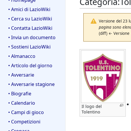
Categoria
:
To
• Homepage
• Amici di LazioWiki
• Cerca su LazioWiki
Versione del 23 l
pagina sono elenca
• Contatta LazioWiki
(diff) ← Versione
• Invia un documento
• Sostieni LazioWiki
• Almanacco
• Articolo del giorno
• Avversarie
• Avversarie stagione
• Biografie
• Calendario
Il logo del
• Campi di gioco
Tolentino
• Competizioni
• Cronaca