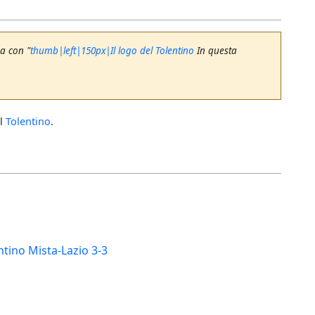
a con "
thumb|left|150px|Il logo del Tolentino
In questa
il
Tolentino
.
ntino Mista-Lazio 3-3