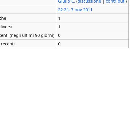
Giulio C.
(
discussione
|
contributi
)
22:24, 7 nov 2011
che
1
diversi
1
nti (negli ultimi 90 giorni)
0
 recenti
0