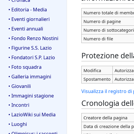
• Editoria - Media
Numero totale di membr
• Eventi giornalieri
Numero di pagine
• Eventi annuali
Numero di sottocategor
• Fondo Renzo Nostini
Numero di file
• Figurine S.S. Lazio
Protezione del
• Fondatori S.P. Lazio
• Foto squadra
Modifica
Autorizza 
• Galleria immagini
Spostamento
Autorizza 
• Giovanili
Visualizza il registro d
• Immagini stagione
Cronologia del
• Incontri
• LazioWiki sui Media
Creatore della pagina
• Luoghi
Data di creazione della 
• Olimpicus: i racconti