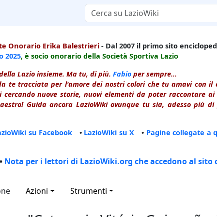
e Onorario Erika Balestrieri
- Dal 2007 il primo sito enciclopedi
io
2025
, è socio onorario della Società Sportiva Lazio
della Lazio insieme. Ma tu, di più.
Fabio
per sempre...
a te tracciata per l'amore dei nostri colori che tu amavi con i
 cercando nuove storie, nuovi elementi da poter raccontare ai le
estro! Guida ancora LazioWiki ovunque tu sia, adesso più di p
azioWiki su Facebook
•
LazioWiki su X
•
Pagine collegate a 
•
Nota per i lettori di LazioWiki.org che accedono al sito 
one
Azioni
Strumenti