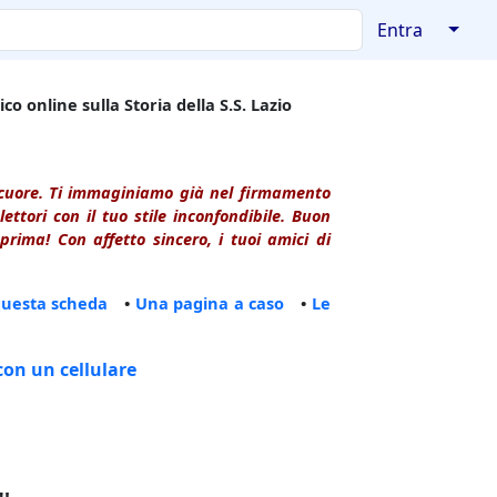
↓
Entra
co online sulla Storia della S.S. Lazio
l cuore. Ti immaginiamo già nel firmamento
ttori con il tuo stile inconfondibile. Buon
rima! Con affetto sincero, i tuoi amici di
questa scheda
•
Una pagina a caso
•
Le
con un cellulare