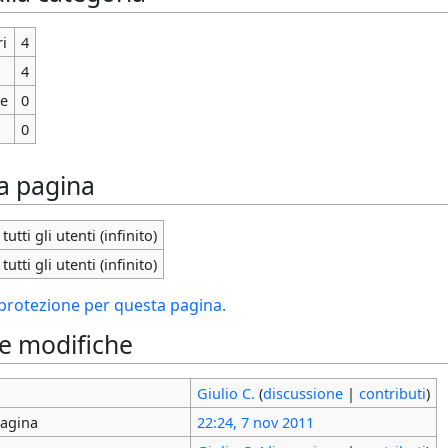
i
4
4
ie
0
0
la pagina
tutti gli utenti (infinito)
tutti gli utenti (infinito)
i protezione per questa pagina.
le modifiche
Giulio C.
(
discussione
|
contributi
)
pagina
22:24, 7 nov 2011