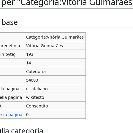
 per "Categoria:Vitória Guimarães
i base
Categoria:Vitória Guimarães
predefinito
Vitória Guimarães
in byte)
193
14
Categoria
54680
lla pagina
it - italiano
ella pagina
wikitesto
t
Consentito
esta pagina
0
lla categoria