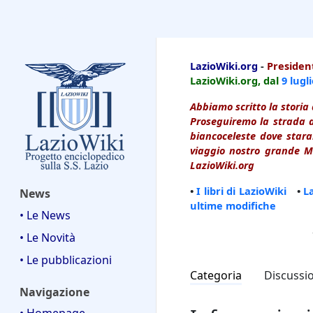
LazioWiki
LazioWiki.org
-
President
LazioWiki.org, dal
9 lugl
Abbiamo scritto la storia 
Proseguiremo la strada d
biancoceleste dove starai
viaggio nostro grande Ma
LazioWiki.org
•
I libri di LazioWiki
•
L
News
ultime modifiche
• Le News
• Le Novità
• Le pubblicazioni
Categoria
Discussi
Navigazione