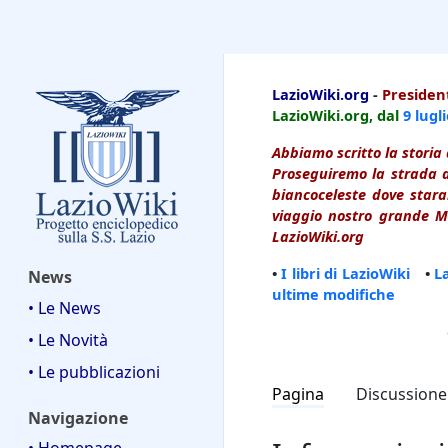
LazioWiki
LazioWiki.org
-
President
LazioWiki.org, dal
9 lugl
Abbiamo scritto la storia 
Proseguiremo la strada d
biancoceleste dove starai
viaggio nostro grande Ma
LazioWiki.org
•
I libri di LazioWiki
•
L
News
ultime modifiche
• Le News
• Le Novità
• Le pubblicazioni
Pagina
Discussione
Navigazione