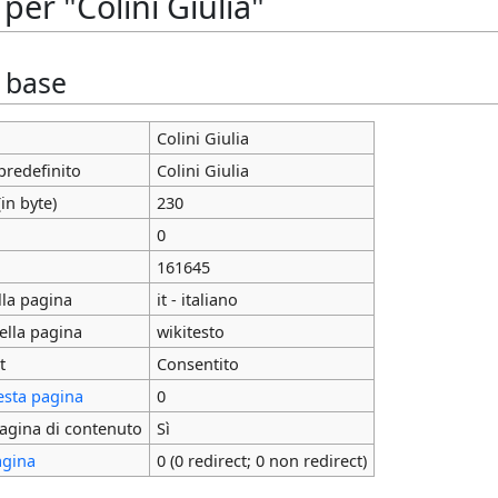
per "Colini Giulia"
i base
Colini Giulia
predefinito
Colini Giulia
in byte)
230
0
161645
lla pagina
it - italiano
ella pagina
wikitesto
t
Consentito
esta pagina
0
agina di contenuto
Sì
agina
0 (0 redirect; 0 non redirect)