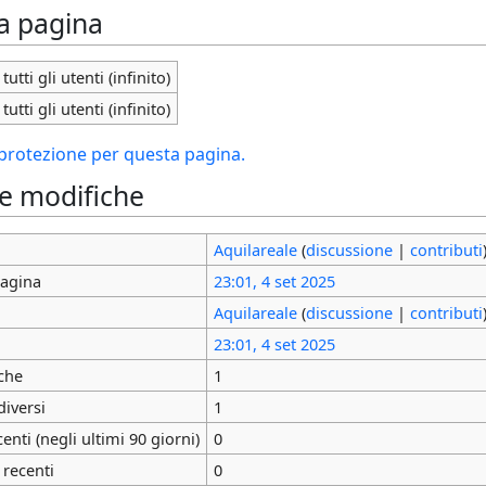
la pagina
tutti gli utenti (infinito)
tutti gli utenti (infinito)
i protezione per questa pagina.
le modifiche
Aquilareale
(
discussione
|
contributi
pagina
23:01, 4 set 2025
Aquilareale
(
discussione
|
contributi
23:01, 4 set 2025
che
1
diversi
1
nti (negli ultimi 90 giorni)
0
 recenti
0