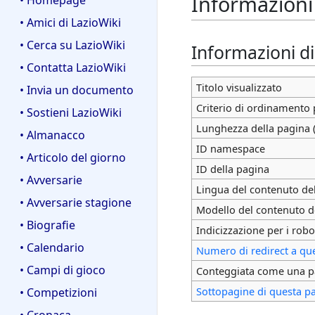
Informazioni 
• Homepage
• Amici di LazioWiki
• Cerca su LazioWiki
Informazioni d
• Contatta LazioWiki
Titolo visualizzato
• Invia un documento
Criterio di ordinamento 
• Sostieni LazioWiki
Lunghezza della pagina (
• Almanacco
ID namespace
• Articolo del giorno
ID della pagina
• Avversarie
Lingua del contenuto de
• Avversarie stagione
Modello del contenuto d
• Biografie
Indicizzazione per i robo
• Calendario
Numero di redirect a qu
• Campi di gioco
Conteggiata come una p
Sottopagine di questa p
• Competizioni
• Cronaca