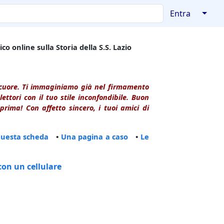
↓
Entra
co online sulla Storia della S.S. Lazio
l cuore. Ti immaginiamo già nel firmamento
ttori con il tuo stile inconfondibile. Buon
rima! Con affetto sincero, i tuoi amici di
questa scheda
•
Una pagina a caso
•
Le
con un cellulare