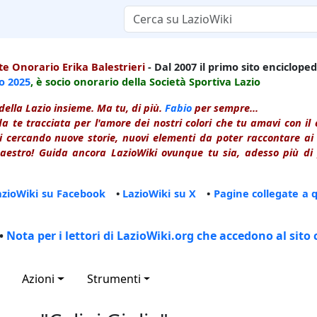
e Onorario Erika Balestrieri
- Dal 2007 il primo sito enciclopedi
io
2025
, è socio onorario della Società Sportiva Lazio
della Lazio insieme. Ma tu, di più.
Fabio
per sempre...
a te tracciata per l'amore dei nostri colori che tu amavi con i
 cercando nuove storie, nuovi elementi da poter raccontare ai le
estro! Guida ancora LazioWiki ovunque tu sia, adesso più di p
azioWiki su Facebook
•
LazioWiki su X
•
Pagine collegate a 
•
Nota per i lettori di LazioWiki.org che accedono al sito 
Azioni
Strumenti