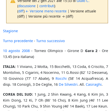
Versione del 2 gen 2021 alle 15:33 di
Giulio C.
(
discussione
|
contributi
)
(
diff
)
← Versione meno recente
| Versione attuale
(diff) | Versione più recente → (diff)
Stagione
Turno precedente
-
Turno successivo
10 agosto
2008
- Torneo Olimpico - Girone D
Gara 2
- Ore
13.45 (ora italiana)
ITALIA:
1 Viviano, 2 Motta, 15 Bocchetti, 13 Coda, 6 Criscito, 7
Montolivo, 5 Cigarini, 4 Nocerino, 11 G.Rossi (82' 12 Dessena),
10 Giovinco (77' 17 Abate), 9
Rocchi
(58' 14 Acquafresca). A
disp. 18 Consigli, 3 De Ceglie, 16
De Silvestri
. All.
Casiraghi
.
COREA DEL SUD:
1 Jung, 2 Shin Kwang, 4 Kang, 6 Kim Jin, 3
Kim Dong, 12 Ki, 7 Oh (86' 16 Cho), 8 Kim Jung (46' 11 Lee
Chung), 10 Park Chu, 9 Shin Young (46' 14 Baek), 17 Lee Keun.