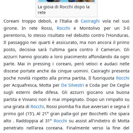
La gioia di Rocchi dopo la
rete
Coreani troppo deboli, e l’Italia di
Casiraghi
vola nel suo
girone. In rete Rossi,
Rocchi
e Montolivo per un 3-0
perentorio, lo stesso risultato nel debutto contro l’Honduras.
Il passaggio nei quarti è assicurato, ma non ancora il primo
posto, decisiva sarà l'ultima gara contro il Camerun. Gli
azzurri hanno giocato a loro piacimento affondando da ogni
parte. Mai in pressing i coreani, però veloci e audaci nelle
discese portate anche da cinque uomini. Casiraghi presenta
poche novità rispetto alla prima partita. Il fuoriquota
Rocchi
per Acquafresca, Motta per
De Silvestri
e Coda per De Ceglie
sugli esterni della difesa. Gli azzurri giocano una buona
partita e Viviano non è mai impegnato. Dopo un rimpallo su
una girata di
Rocchi
, Rossi piomba fra due avversari e segna il
primo gol (15’). Al 21° gran palla-gol per Bocchetti che spara
alto . Raddoppia al 31°
Rocchi
su assist all’indietro di Motta
penetrato nell’area coreana. Finalmente verso la fine del