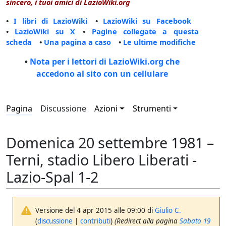
sincero, i tuoi amici di LazioWiki.org
•
I libri di LazioWiki
•
LazioWiki su Facebook
•
LazioWiki su X
•
Pagine collegate a questa
scheda
•
Una pagina a caso
•
Le ultime modifiche
•
Nota per i lettori di LazioWiki.org che
accedono al sito con un cellulare
Pagina
Discussione
Azioni
Strumenti
Domenica 20 settembre 1981 –
Terni, stadio Libero Liberati -
Lazio-Spal 1-2
Versione del 4 apr 2015 alle 09:00 di
Giulio C.
(
discussione
|
contributi
)
(Redirect alla pagina
Sabato 19