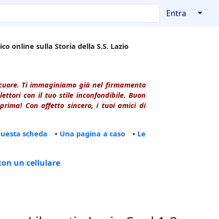
↓
Entra
co online sulla Storia della S.S. Lazio
l cuore. Ti immaginiamo già nel firmamento
ttori con il tuo stile inconfondibile. Buon
rima! Con affetto sincero, i tuoi amici di
questa scheda
•
Una pagina a caso
•
Le
con un cellulare