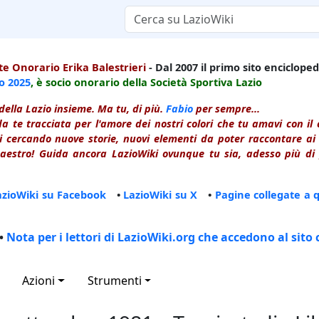
e Onorario Erika Balestrieri
- Dal 2007 il primo sito enciclopedi
io
2025
, è socio onorario della Società Sportiva Lazio
della Lazio insieme. Ma tu, di più.
Fabio
per sempre...
a te tracciata per l'amore dei nostri colori che tu amavi con i
 cercando nuove storie, nuovi elementi da poter raccontare ai le
estro! Guida ancora LazioWiki ovunque tu sia, adesso più di p
azioWiki su Facebook
•
LazioWiki su X
•
Pagine collegate a 
•
Nota per i lettori di LazioWiki.org che accedono al sito 
Azioni
Strumenti