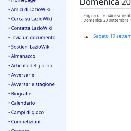
Domenica 20 s
• Homepage
• Amici di LazioWiki
Pagina di reindirizzament
• Cerca su LazioWiki
Domenica 20 settembre 198
• Contatta LazioWiki
Reindirizza a:
Sabato 19 settemb
• Invia un documento
• Sostieni LazioWiki
• Almanacco
• Articolo del giorno
• Avversarie
• Avversarie stagione
• Biografie
• Calendario
• Campi di gioco
• Competizioni
• Cronaca