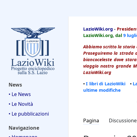
LazioWiki
LazioWiki.org
-
President
LazioWiki.org, dal
9 lugl
Abbiamo scritto la storia 
Proseguiremo la strada d
biancoceleste dove starai
viaggio nostro grande Ma
LazioWiki.org
•
I libri di LazioWiki
•
L
News
ultime modifiche
• Le News
• Le Novità
• Le pubblicazioni
Pagina
Discussione
Navigazione