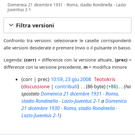
Domenica 21 dicembre 1931 - Roma, stadio Rondinella - Lazio-
Juventus 2-1
Filtra versioni
Confronto tra versioni: selezionare le caselle corrispondenti
alle versioni desiderate e premere Invio o il pulsante in basso.
Legenda:
(corr)
= differenze con la versione attuale,
(prec)
=
differenze con la versione precedente,
m
= modifica minore
2
corr
prec
10:59, 23 giu 2008
Teotokris
3
discussione
contributi
86 byte
+86
ha
g
spostato
Domenica 21 dicembre 1931 - Roma,
i
stadio Rondinella - Lazio-Juventus 2-1
a
Domenica
u
21 dicembre 1930 - Roma, stadio Rondinella -
2
Lazio-Juventus 2-1
0
0
8