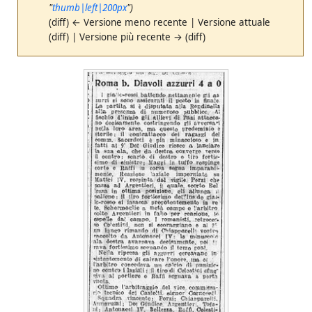
"
thumb|left|200px
")
(diff) ← Versione meno recente | Versione attuale
(diff) | Versione più recente → (diff)