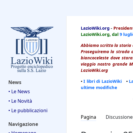
LazioWiki
LazioWiki.org
-
President
LazioWiki.org, dal
9 lugl
Abbiamo scritto la storia 
Proseguiremo la strada d
biancoceleste dove starai
viaggio nostro grande Ma
LazioWiki.org
•
I libri di LazioWiki
•
L
News
ultime modifiche
• Le News
• Le Novità
• Le pubblicazioni
Pagina
Discussione
Navigazione