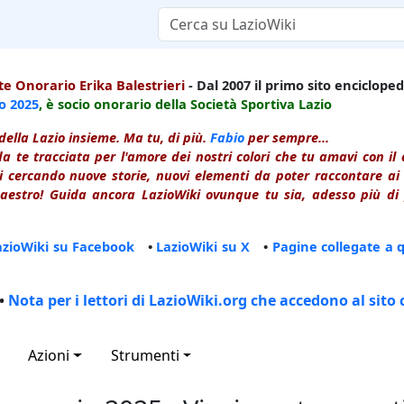
e Onorario Erika Balestrieri
- Dal 2007 il primo sito enciclopedi
io
2025
, è socio onorario della Società Sportiva Lazio
della Lazio insieme. Ma tu, di più.
Fabio
per sempre...
a te tracciata per l'amore dei nostri colori che tu amavi con i
 cercando nuove storie, nuovi elementi da poter raccontare ai le
estro! Guida ancora LazioWiki ovunque tu sia, adesso più di p
azioWiki su Facebook
•
LazioWiki su X
•
Pagine collegate a 
•
Nota per i lettori di LazioWiki.org che accedono al sito 
Azioni
Strumenti