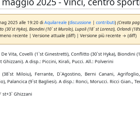
aggio 2025 - Vinci, centro sporti
mag 2025 alle 19:20 di
Aquilareale
(
discussione
|
contributi
)
(Creata pagi
tto (30`st Hyka), Biondini (10` st Murolo), Lupoli (18` st Lorenzi), Orlandi (18’st 
 meno recente | Versione attuale (diff) | Versione più recente → (diff)
e Vita, Covelli (1`st Ginestretti), Conflitto (30`st Hyka), Biondini (10
t Ghizzani). A disp.: Piccini, Kirali, Pucci. All.: Polverini
38`st Miloiu), Ferrante, D`Agostino, Berni Canani, Agrifoglio, 
), Palancica (9`st Bagliesi). A disp.: Ronci, Morucci. Ricci Gian., Ter
0’ st+3` Ghizzani