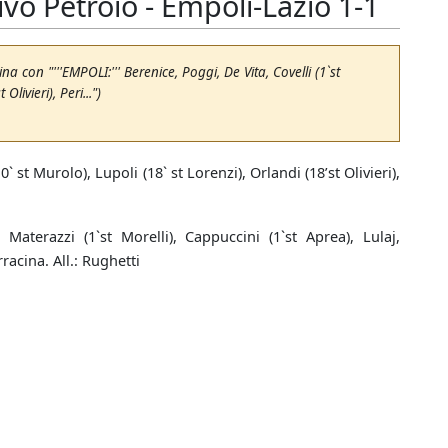
vo Petroio - Empoli-Lazio 1-1
na con "'''EMPOLI:''' Berenice, Poggi, De Vita, Covelli (1`st
Olivieri), Peri...")
` st Murolo), Lupoli (18` st Lorenzi), Orlandi (18’st Olivieri),
Materazzi (1`st Morelli), Cappuccini (1`st Aprea), Lulaj,
racina. All.: Rughetti