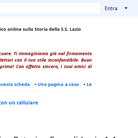
↓
Entra
co online sulla Storia della S.S. Lazio
l cuore. Ti immaginiamo già nel firmamento
ttori con il tuo stile inconfondibile. Buon
rima! Con affetto sincero, i tuoi amici di
questa scheda
•
Una pagina a caso
•
Le
con un cellulare