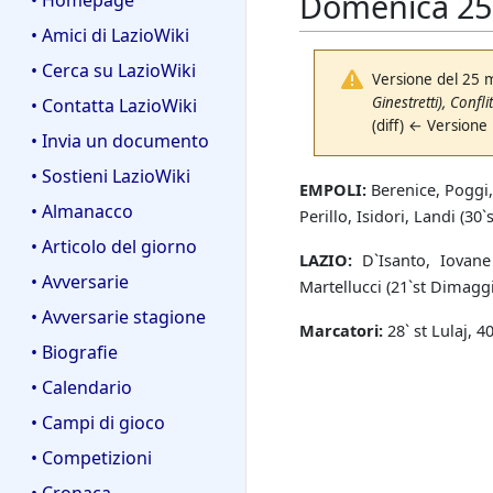
Domenica 25 m
• Homepage
• Amici di LazioWiki
• Cerca su LazioWiki
Versione del 25 
Ginestretti), Confli
• Contatta LazioWiki
(diff) ← Versione
• Invia un documento
• Sostieni LazioWiki
EMPOLI:
Berenice, Poggi, D
• Almanacco
Perillo, Isidori, Landi (30`s
• Articolo del giorno
LAZIO:
D`Isanto, Iovane (
• Avversarie
Martellucci (21`st Dimaggio
• Avversarie stagione
Marcatori:
28` st Lulaj, 4
• Biografie
• Calendario
• Campi di gioco
• Competizioni
• Cronaca