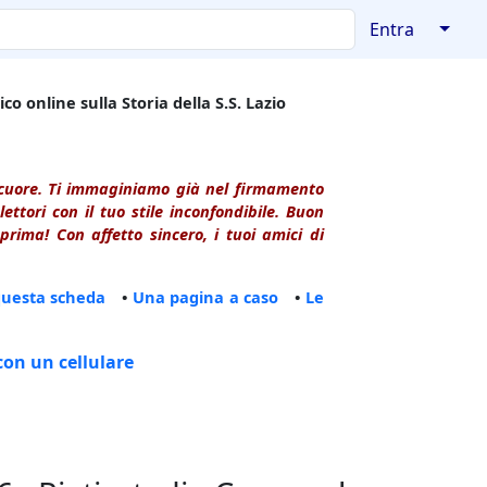
↓
Entra
co online sulla Storia della S.S. Lazio
l cuore. Ti immaginiamo già nel firmamento
ttori con il tuo stile inconfondibile. Buon
rima! Con affetto sincero, i tuoi amici di
questa scheda
•
Una pagina a caso
•
Le
con un cellulare