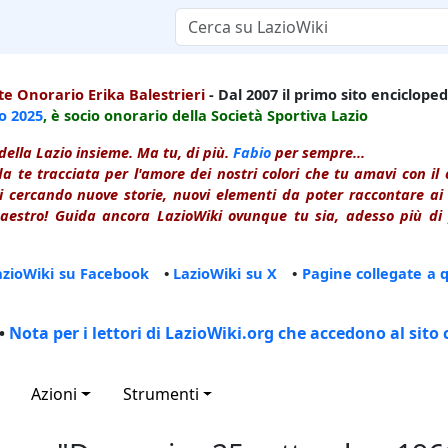
e Onorario Erika Balestrieri
- Dal 2007 il primo sito enciclopedi
io
2025
, è socio onorario della Società Sportiva Lazio
della Lazio insieme. Ma tu, di più.
Fabio
per sempre...
a te tracciata per l'amore dei nostri colori che tu amavi con i
 cercando nuove storie, nuovi elementi da poter raccontare ai le
estro! Guida ancora LazioWiki ovunque tu sia, adesso più di p
azioWiki su Facebook
•
LazioWiki su X
•
Pagine collegate a 
•
Nota per i lettori di LazioWiki.org che accedono al sito 
Azioni
Strumenti