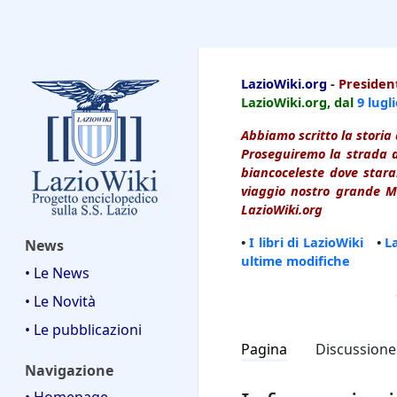
LazioWiki
LazioWiki.org
-
President
LazioWiki.org, dal
9 lugl
Abbiamo scritto la storia 
Proseguiremo la strada d
biancoceleste dove starai
viaggio nostro grande Ma
LazioWiki.org
•
I libri di LazioWiki
•
L
News
ultime modifiche
• Le News
• Le Novità
• Le pubblicazioni
Pagina
Discussione
Navigazione