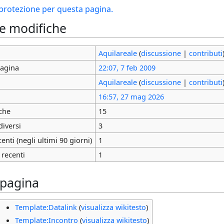
i protezione per questa pagina.
le modifiche
Aquilareale
(
discussione
|
contributi
pagina
22:07, 7 feb 2009
Aquilareale
(
discussione
|
contributi
16:57, 27 mag 2026
che
15
diversi
3
nti (negli ultimi 90 giorni)
1
 recenti
1
 pagina
Template:Datalink
(
visualizza wikitesto
)
Template:Incontro
(
visualizza wikitesto
)