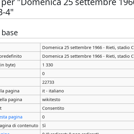
 per "Domenica 25 settembre 1966 
3-4"
i base
Domenica 25 settembre 1966 - Rieti, stadio C
predefinito
Domenica 25 settembre 1966 - Rieti, stadio C
in byte)
1 330
0
22733
lla pagina
it - italiano
ella pagina
wikitesto
t
Consentito
esta pagina
0
agina di contenuto
Sì
agina
0 (0 redirect; 0 non redirect)