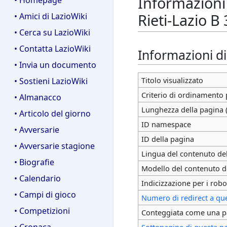
Informazioni
• Homepage
Rieti-Lazio B 
• Amici di LazioWiki
• Cerca su LazioWiki
• Contatta LazioWiki
Informazioni d
• Invia un documento
Titolo visualizzato
• Sostieni LazioWiki
Criterio di ordinamento 
• Almanacco
Lunghezza della pagina (
• Articolo del giorno
ID namespace
• Avversarie
ID della pagina
• Avversarie stagione
Lingua del contenuto de
• Biografie
Modello del contenuto d
• Calendario
Indicizzazione per i robo
• Campi di gioco
Numero di redirect a qu
• Competizioni
Conteggiata come una p
• Cronaca
Sottopagine di questa p