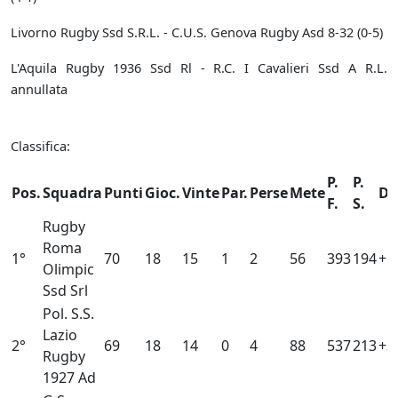
Livorno Rugby Ssd S.R.L. - C.U.S. Genova Rugby Asd 8-32 (0-5)
L'Aquila Rugby 1936 Ssd Rl - R.C. I Cavalieri Ssd A R.L.
annullata
Classifica:
P.
P.
Pos.
Squadra
Punti
Gioc.
Vinte
Par.
Perse
Mete
Dif
F.
S.
Rugby
Roma
1°
70
18
15
1
2
56
393
194
+1
Olimpic
Ssd Srl
Pol. S.S.
Lazio
2°
69
18
14
0
4
88
537
213
+3
Rugby
1927 Ad