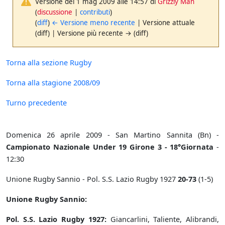
Versione del 1 mag 2009 alle 14:57 di
Grizzly Man
(
discussione
|
contributi
)
(
diff
)
← Versione meno recente
| Versione attuale
(diff) | Versione più recente → (diff)
Torna alla sezione Rugby
Torna alla stagione 2008/09
Turno precedente
Domenica 26 aprile 2009 - San Martino Sannita (Bn) -
Campionato Nazionale Under 19 Girone 3 - 18°Giornata
-
12:30
Unione Rugby Sannio - Pol. S.S. Lazio Rugby 1927
20-73
(1-5)
Unione Rugby Sannio:
Pol. S.S. Lazio Rugby 1927:
Giancarlini, Taliente, Alibrandi,