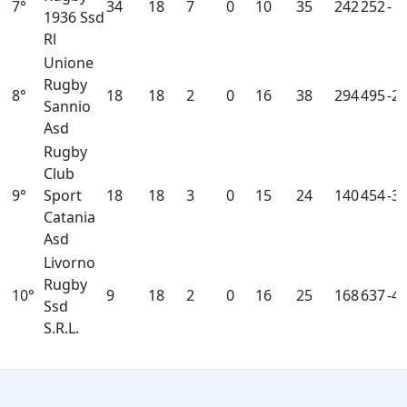
7°
34
18
7
0
10
35
242
252
- 1
1936 Ssd
Rl
Unione
Rugby
8°
18
18
2
0
16
38
294
495
-2
Sannio
Asd
Rugby
Club
9°
Sport
18
18
3
0
15
24
140
454
-3
Catania
Asd
Livorno
Rugby
10°
9
18
2
0
16
25
168
637
-4
Ssd
S.R.L.