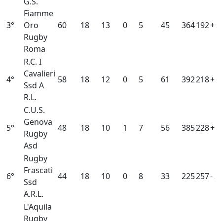
G.S.
Fiamme
3°
Oro
60
18
13
0
5
45
364
192
+1
Rugby
Roma
R.C. I
Cavalieri
4°
58
18
12
0
5
61
392
218
+1
Ssd A
R.L.
C.U.S.
Genova
5°
48
18
10
1
7
56
385
228
+1
Rugby
Asd
Rugby
Frascati
6°
44
18
10
0
8
33
225
257
- 3
Ssd
A.R.L.
L'Aquila
Rugby