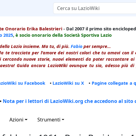
e Onorario Erika Balestrieri
- Dal 2007 il primo sito enciclopedi
io
2025
, è socio onorario della Società Sportiva Lazio
della Lazio insieme. Ma tu, di più.
Fabio
per sempre...
a te tracciata per l'amore dei nostri colori che tu amavi con i
 cercando nuove storie, nuovi elementi da poter raccontare ai le
estro! Guida ancora LazioWiki ovunque tu sia, adesso più di p
azioWiki su Facebook
•
LazioWiki su X
•
Pagine collegate a 
•
Nota per i lettori di LazioWiki.org che accedono al sito 
Azioni
Strumenti