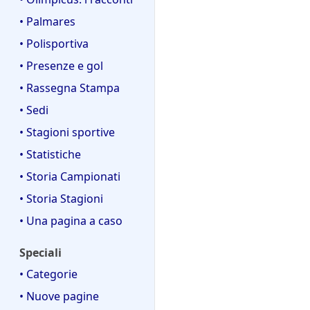
d
f
c
o
i
• Palmares
i
a
d
f
c
• Polisportiva
i
i
a
f
• Presenze e gol
c
i
a
• Rassegna Stampa
c
• Sedi
a
• Stagioni sportive
• Statistiche
• Storia Campionati
• Storia Stagioni
• Una pagina a caso
Speciali
• Categorie
• Nuove pagine