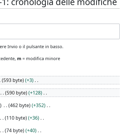
-1: cronologia delle modifiche
re Invio o il pulsante in basso.
ecedente,
m
= modifica minore
593 byte
+3
590 byte
+128
462 byte
+352
110 byte
+36
74 byte
+40