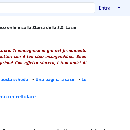
↓
Entra
co online sulla Storia della S.S. Lazio
l cuore. Ti immaginiamo già nel firmamento
ttori con il tuo stile inconfondibile. Buon
rima! Con affetto sincero, i tuoi amici di
questa scheda
•
Una pagina a caso
•
Le
con un cellulare