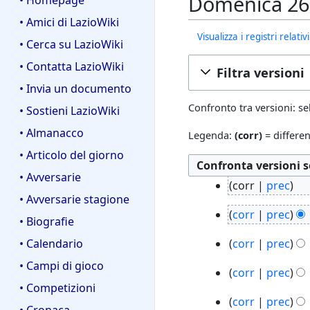
Domenica 26 f
• Homepage
• Amici di LazioWiki
Visualizza i registri relat
• Cerca su LazioWiki
• Contatta LazioWiki
Filtra versioni
• Invia un documento
Confronto tra versioni: se
• Sostieni LazioWiki
• Almanacco
Legenda:
(corr)
= differen
• Articolo del giorno
• Avversarie
8
corr
prec
a
• Avversarie stagione
N
4
g
corr
prec
e
• Biografie
a
o
N
s
2
g
• Calendario
corr
prec
2
e
s
4
o
N
0
s
• Campi di gioco
u
5
m
corr
prec
2
e
2
s
n
n
• Competizioni
a
N
0
s
2
u
4
o
o
corr
prec
r
e
2
s
• Cronaca