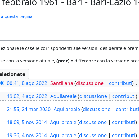
ebbraio 1961 - Bari - Bari-Lazio 1
ivi a questa pagina
lezionare le caselle corrispondenti alle versioni desiderate e preme
ze con la versione attuale,
(prec)
= differenze con la versione pr
00:41, 8 ago 2022
Santillana
discussione
contributi
19:02, 4 ago 2022
Aquilareale
discussione
contributi
21:55, 24 mar 2020
Aquilareale
discussione
contributi
18:09, 5 nov 2014
Aquilareale
discussione
contributi
19:36, 4 nov 2014
Aquilareale
discussione
contributi