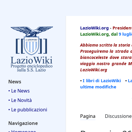
LazioWiki
LazioWiki.org
-
President
LazioWiki.org, dal
9 lugl
Abbiamo scritto la storia 
Proseguiremo la strada d
biancoceleste dove starai
viaggio nostro grande Ma
LazioWiki.org
•
I libri di LazioWiki
•
L
News
ultime modifiche
• Le News
• Le Novità
• Le pubblicazioni
Pagina
Discussione
Navigazione