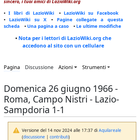
sincero, i tuoi amici di LazioWiki.org
•
I libri di LazioWiki
•
LazioWiki su Facebook
•
LazioWiki su X
•
Pagine collegate a questa
scheda
•
Una pagina a caso
•
Le ultime modifiche
•
Nota per i lettori di LazioWiki.org che
accedono al sito con un cellulare
Pagina
Discussione
Azioni
Strumenti
Domenica 26 giugno 1966 -
Roma, Campo Nistri - Lazio-
Sampdoria 1-1
Versione del 14 nov 2024 alle 17:37 di
Aquilareale
(
discussione
|
contributi
)