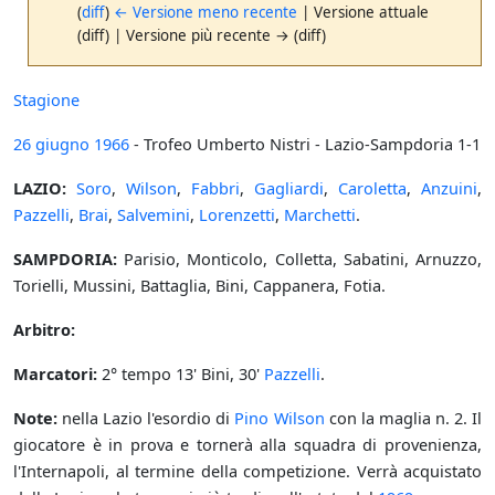
(
diff
)
← Versione meno recente
| Versione attuale
(diff) | Versione più recente → (diff)
Stagione
26 giugno
1966
- Trofeo Umberto Nistri - Lazio-Sampdoria 1-1
LAZIO:
Soro
,
Wilson
,
Fabbri
,
Gagliardi
,
Caroletta
,
Anzuini
,
Pazzelli
,
Brai
,
Salvemini
,
Lorenzetti
,
Marchetti
.
SAMPDORIA:
Parisio, Monticolo, Colletta, Sabatini, Arnuzzo,
Torielli, Mussini, Battaglia, Bini, Cappanera, Fotia.
Arbitro:
Marcatori:
2° tempo 13' Bini, 30'
Pazzelli
.
Note:
nella Lazio l'esordio di
Pino Wilson
con la maglia n. 2. Il
giocatore è in prova e tornerà alla squadra di provenienza,
l'Internapoli, al termine della competizione. Verrà acquistato