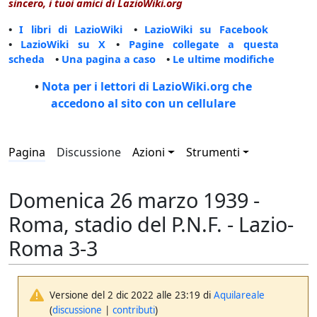
sincero, i tuoi amici di LazioWiki.org
•
I libri di LazioWiki
•
LazioWiki su Facebook
•
LazioWiki su X
•
Pagine collegate a questa
scheda
•
Una pagina a caso
•
Le ultime modifiche
•
Nota per i lettori di LazioWiki.org che
accedono al sito con un cellulare
Pagina
Discussione
Azioni
Strumenti
Domenica 26 marzo 1939 -
Roma, stadio del P.N.F. - Lazio-
Roma 3-3
Versione del 2 dic 2022 alle 23:19 di
Aquilareale
(
discussione
|
contributi
)