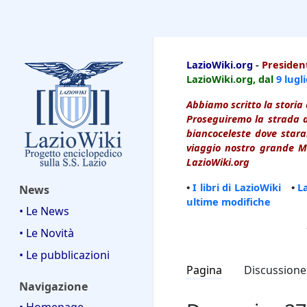
LazioWiki
LazioWiki.org
-
President
LazioWiki.org, dal
9 lugl
Abbiamo scritto la storia 
Proseguiremo la strada d
biancoceleste dove starai
viaggio nostro grande Ma
LazioWiki.org
•
I libri di LazioWiki
•
L
News
ultime modifiche
• Le News
• Le Novità
• Le pubblicazioni
Pagina
Discussione
Navigazione