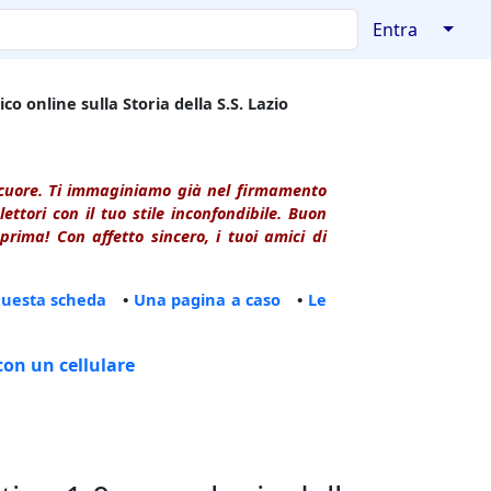
↓
Entra
co online sulla Storia della S.S. Lazio
l cuore. Ti immaginiamo già nel firmamento
ttori con il tuo stile inconfondibile. Buon
rima! Con affetto sincero, i tuoi amici di
questa scheda
•
Una pagina a caso
•
Le
con un cellulare