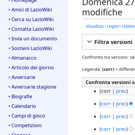
Domenica 27 
• Homepage
modifiche
• Amici di LazioWiki
• Cerca su LazioWiki
Visualizza i registri relat
• Contatta LazioWiki
• Invia un documento
Filtra versioni
• Sostieni LazioWiki
Confronto tra versioni: se
• Almanacco
• Articolo del giorno
Legenda:
(corr)
= differen
• Avversarie
• Avversarie stagione
3
corr
prec
• Biografie
1
N
2
a
corr
prec
e
• Calendario
5
g
N
s
2
• Campi di gioco
a
corr
prec
o
e
s
m
p
N
2
s
• Competizioni
u
2
a
corr
prec
r
e
0
s
n
• Cronaca