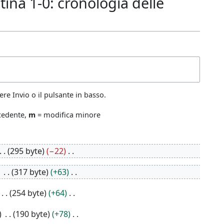
ina 1-0: cronologia delle
re Invio o il pulsante in basso.
ecedente,
m
= modifica minore
295 byte
−22
317 byte
+63
254 byte
+64
190 byte
+78