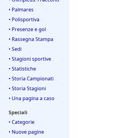
c
a
o
i
i
a
m
• Palmares
d
f
c
o
i
• Polisportiva
i
a
d
f
c
• Presenze e gol
i
i
a
f
• Rassegna Stampa
c
i
a
• Sedi
c
• Stagioni sportive
a
• Statistiche
• Storia Campionati
• Storia Stagioni
• Una pagina a caso
Speciali
• Categorie
• Nuove pagine