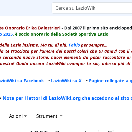
e Onorario Erika Balestrieri
- Dal 2007 il primo sito enciclopedi
io
2025
, è socio onorario della Società Sportiva Lazio
della Lazio insieme. Ma tu, di più.
Fabio
per sempre...
a te tracciata per l'amore dei nostri colori che tu amavi con i
 cercando nuove storie, nuovi elementi da poter raccontare ai le
estro! Guida ancora LazioWiki ovunque tu sia, adesso più di p
azioWiki su Facebook
•
LazioWiki su X
•
Pagine collegate a 
•
Nota per i lettori di LazioWiki.org che accedono al sito 
Azioni
Strumenti