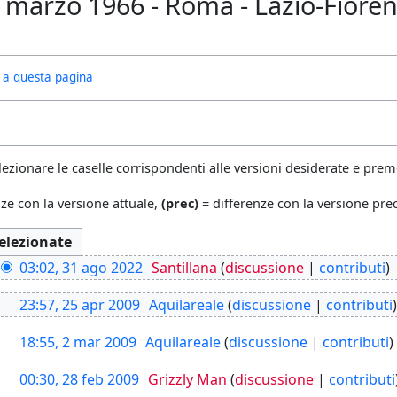
marzo 1966 - Roma - Lazio-Fiorent
ivi a questa pagina
lezionare le caselle corrispondenti alle versioni desiderate e preme
ze con la versione attuale,
(prec)
= differenze con la versione pr
03:02, 31 ago 2022
Santillana
discussione
contributi
23:57, 25 apr 2009
Aquilareale
discussione
contributi
18:55, 2 mar 2009
Aquilareale
discussione
contributi
00:30, 28 feb 2009
Grizzly Man
discussione
contributi