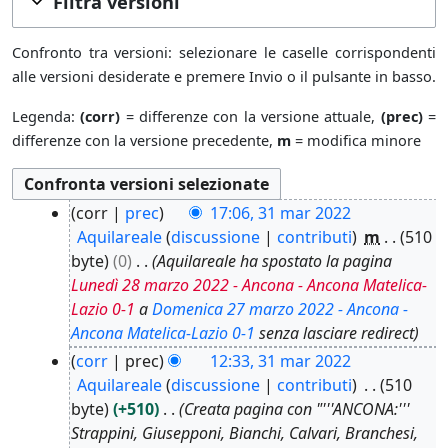
Filtra versioni
Confronto tra versioni: selezionare le caselle corrispondenti
alle versioni desiderate e premere Invio o il pulsante in basso.
Legenda:
(corr)
= differenze con la versione attuale,
(prec)
=
differenze con la versione precedente,
m
= modifica minore
3
corr
prec
17:06, 31 mar 2022
1
Aquilareale
discussione
contributi
m
510
m
byte
0
Aquilareale ha spostato la pagina
a
Lunedì 28 marzo 2022 - Ancona - Ancona Matelica-
r
Lazio 0-1
a
Domenica 27 marzo 2022 - Ancona -
2
Ancona Matelica-Lazio 0-1
senza lasciare redirect
0
corr
prec
12:33, 31 mar 2022
2
Aquilareale
discussione
contributi
510
2
byte
+510
Creata pagina con "'''ANCONA:'''
Strappini, Giusepponi, Bianchi, Calvari, Branchesi,