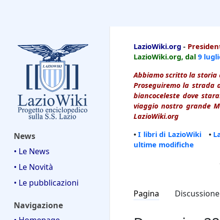
LazioWiki
LazioWiki.org
-
President
LazioWiki.org, dal
9 lugl
Abbiamo scritto la storia 
Proseguiremo la strada d
biancoceleste dove starai
viaggio nostro grande Ma
LazioWiki.org
•
I libri di LazioWiki
•
L
News
ultime modifiche
• Le News
• Le Novità
• Le pubblicazioni
Pagina
Discussione
Navigazione