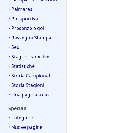
c
i
a
• Palmares
c
a
• Polisportiva
• Presenze e gol
• Rassegna Stampa
• Sedi
• Stagioni sportive
• Statistiche
• Storia Campionati
• Storia Stagioni
• Una pagina a caso
Speciali
• Categorie
• Nuove pagine