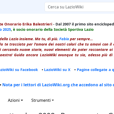
e Onorario Erika Balestrieri
- Dal 2007 il primo sito enciclopedi
io
2025
, è socio onorario della Società Sportiva Lazio
della Lazio insieme. Ma tu, di più.
Fabio
per sempre...
a te tracciata per l'amore dei nostri colori che tu amavi con i
 cercando nuove storie, nuovi elementi da poter raccontare ai le
estro! Guida ancora LazioWiki ovunque tu sia, adesso più di p
azioWiki su Facebook
•
LazioWiki su X
•
Pagine collegate a 
•
Nota per i lettori di LazioWiki.org che accedono al sito 
Azioni
Strumenti