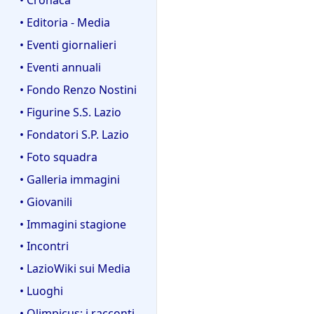
u
9
o
n
• Editoria - Media
g
o
• Eventi giornalieri
g
g
e
• Eventi annuali
g
t
e
• Fondo Renzo Nostini
t
t
• Figurine S.S. Lazio
o
t
d
• Fondatori S.P. Lazio
o
e
d
• Foto squadra
l
e
• Galleria immagini
l
l
a
• Giovanili
l
m
a
• Immagini stagione
o
m
• Incontri
d
o
i
• LazioWiki sui Media
d
f
i
• Luoghi
i
f
• Olimpicus: i racconti