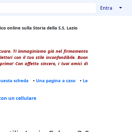
↓
Entra
co online sulla Storia della S.S. Lazio
l cuore. Ti immaginiamo già nel firmamento
ttori con il tuo stile inconfondibile. Buon
rima! Con affetto sincero, i tuoi amici di
questa scheda
•
Una pagina a caso
•
Le
con un cellulare