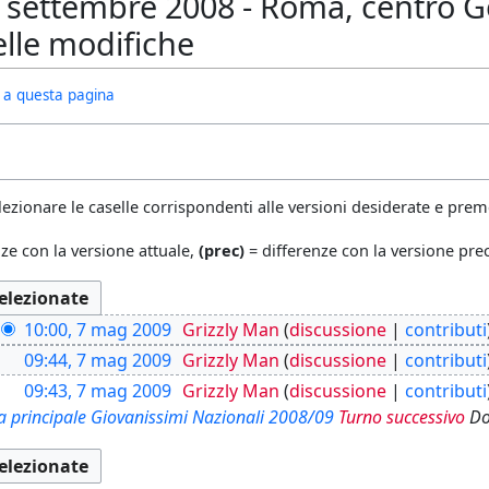
settembre 2008 - Roma, centro Gent
elle modifiche
ivi a questa pagina
lezionare le caselle corrispondenti alle versioni desiderate e preme
ze con la versione attuale,
(prec)
= differenze con la versione pr
10:00, 7 mag 2009
Grizzly Man
discussione
contributi
09:44, 7 mag 2009
Grizzly Man
discussione
contributi
09:43, 7 mag 2009
Grizzly Man
discussione
contributi
a principale Giovanissimi Nazionali 2008/09
Turno successivo
Do