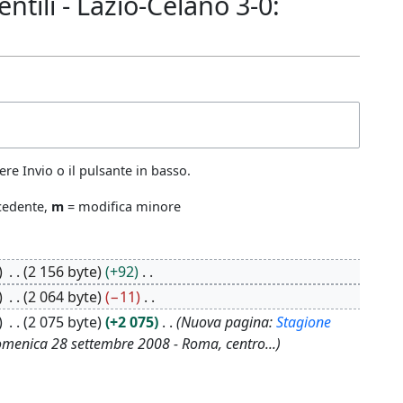
ili - Lazio-Celano 3-0:
re Invio o il pulsante in basso.
ecedente,
m
= modifica minore
2 156 byte
+92
2 064 byte
−11
2 075 byte
+2 075
Nuova pagina:
Stagione
menica 28 settembre 2008 - Roma, centro...