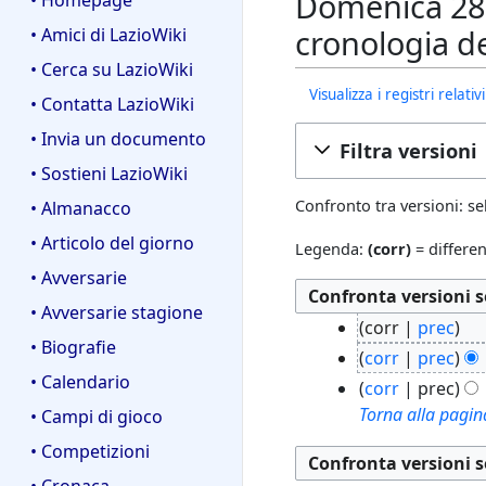
Domenica 28 
• Homepage
cronologia d
• Amici di LazioWiki
• Cerca su LazioWiki
Visualizza i registri relat
• Contatta LazioWiki
• Invia un documento
Filtra versioni
• Sostieni LazioWiki
Confronto tra versioni: se
• Almanacco
• Articolo del giorno
Legenda:
(corr)
= differen
• Avversarie
• Avversarie stagione
7
corr
prec
• Biografie
m
N
corr
prec
a
e
• Calendario
N
corr
prec
g
s
e
Torna alla pagin
• Campi di gioco
2
s
s
0
• Competizioni
u
s
0
n
• Cronaca