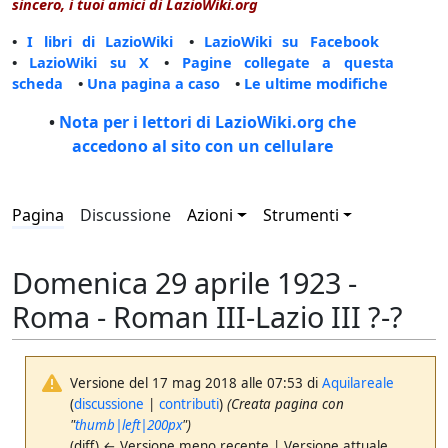
sincero, i tuoi amici di LazioWiki.org
•
I libri di LazioWiki
•
LazioWiki su Facebook
•
LazioWiki su X
•
Pagine collegate a questa
scheda
•
Una pagina a caso
•
Le ultime modifiche
•
Nota per i lettori di LazioWiki.org che
accedono al sito con un cellulare
Pagina
Discussione
Azioni
Strumenti
Domenica 29 aprile 1923 -
Roma - Roman III-Lazio III ?-?
Versione del 17 mag 2018 alle 07:53 di
Aquilareale
(
discussione
|
contributi
)
(Creata pagina con
"
thumb|left|200px
")
(diff) ← Versione meno recente | Versione attuale