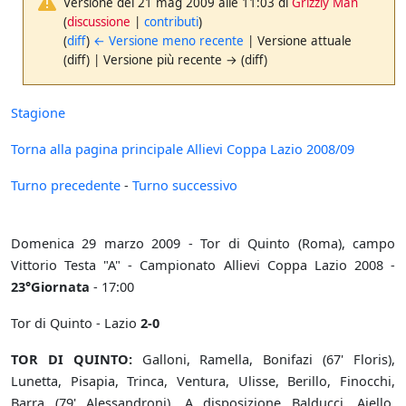
Versione del 21 mag 2009 alle 11:03 di
Grizzly Man
(
discussione
|
contributi
)
(
diff
)
← Versione meno recente
| Versione attuale
(diff) | Versione più recente → (diff)
Stagione
Torna alla pagina principale Allievi Coppa Lazio 2008/09
Turno precedente
-
Turno successivo
Domenica 29 marzo 2009 - Tor di Quinto (Roma), campo
Vittorio Testa "A" - Campionato Allievi Coppa Lazio 2008 -
23°Giornata
- 17:00
Tor di Quinto - Lazio
2-0
TOR DI QUINTO:
Galloni, Ramella, Bonifazi (67' Floris),
Lunetta, Pisapia, Trinca, Ventura, Ulisse, Berillo, Finocchi,
Barra (79' Alessandroni). A disposizione Balducci, Aiello,