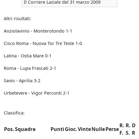
Il Corriere Laziale del 31 marzo 2009
Altri risultati:
Anziolavinio - Monterotondo 1-1
Cisco Roma - Nuova Tor Tre Teste 1-0
Latina - Ostia Mare 0-1
Roma - Lupa Frascati 2-1
Savio - Aprilia 3-2
Urbetevere - Vigor Perconti 2-1
Classifica:
R.
R.
Dif
Pos.
Squadra
Punti
Gioc.
Vinte
Nulle
Perse
F.
S.
Re