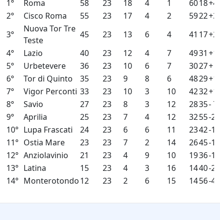
1°
Roma
58
23
18
4
1
60
18
+4
2°
Cisco Roma
55
23
17
4
2
59
22
+3
Nuova Tor Tre
3°
45
23
13
6
4
41
17
+2
Teste
4°
Lazio
40
23
12
4
7
49
31
+1
5°
Urbetevere
36
23
10
6
7
30
27
+ 3
6°
Tor di Quinto
35
23
9
8
6
48
29
+1
7°
Vigor Perconti
33
23
10
3
10
42
32
+1
8°
Savio
27
23
8
3
12
28
35
- 7
9°
Aprilia
25
23
7
4
12
32
55
-23
10°
Lupa Frascati
24
23
6
6
11
23
42
-19
11°
Ostia Mare
23
23
7
2
14
26
45
-19
12°
Anziolavinio
21
23
4
9
10
19
36
-17
13°
Latina
15
23
4
3
16
14
40
-26
14°
Monterotondo
12
23
2
6
15
14
56
-42