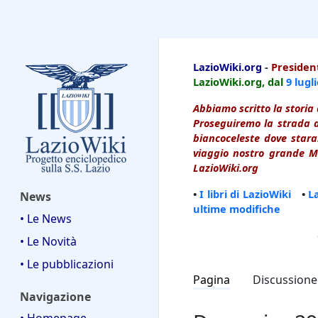
LazioWiki
LazioWiki.org
-
President
LazioWiki.org, dal
9 lugl
Abbiamo scritto la storia 
Proseguiremo la strada d
biancoceleste dove starai
viaggio nostro grande Ma
LazioWiki.org
•
I libri di LazioWiki
•
L
News
ultime modifiche
• Le News
• Le Novità
• Le pubblicazioni
Pagina
Discussione
Navigazione