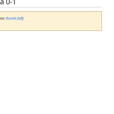
a 0-1
ina:
thumb|left
)