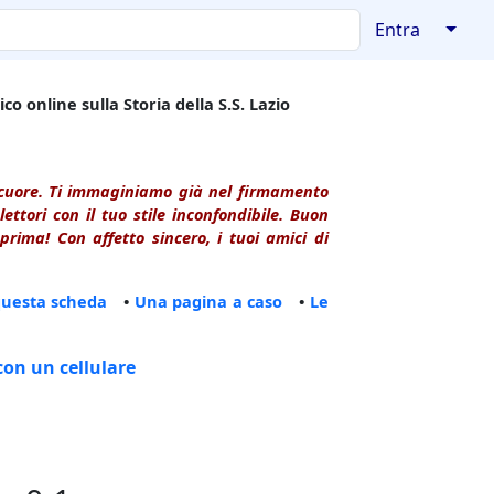
↓
Entra
co online sulla Storia della S.S. Lazio
l cuore. Ti immaginiamo già nel firmamento
ttori con il tuo stile inconfondibile. Buon
rima! Con affetto sincero, i tuoi amici di
questa scheda
•
Una pagina a caso
•
Le
con un cellulare