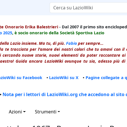
e Onorario Erika Balestrieri
- Dal 2007 il primo sito enciclopedi
io
2025
, è socio onorario della Società Sportiva Lazio
della Lazio insieme. Ma tu, di più.
Fabio
per sempre...
a te tracciata per l'amore dei nostri colori che tu amavi con i
 cercando nuove storie, nuovi elementi da poter raccontare ai le
estro! Guida ancora LazioWiki ovunque tu sia, adesso più di p
azioWiki su Facebook
•
LazioWiki su X
•
Pagine collegate a 
•
Nota per i lettori di LazioWiki.org che accedono al sito 
Azioni
Strumenti