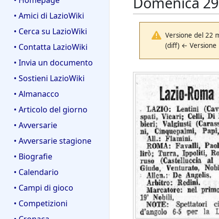
Domenica 29 
• Homepage
• Amici di LazioWiki
• Cerca su LazioWiki
Versione del 22 
(diff) ← Versione
• Contatta LazioWiki
• Invia un documento
• Sostieni LazioWiki
• Almanacco
• Articolo del giorno
• Avversarie
• Avversarie stagione
• Biografie
• Calendario
• Campi di gioco
• Competizioni
• Cronaca