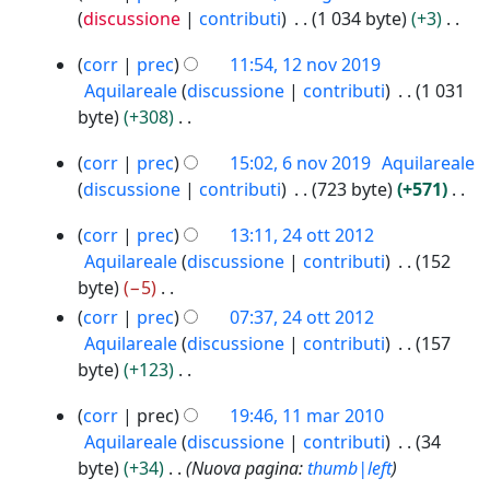
2
s
e
o
discussione
contributi
1 034 byte
+3
0
u
s
g
N
2
1
n
corr
prec
11:54, 12 nov 2019
s
g
e
2
2
o
Aquilareale
discussione
contributi
1 031
u
e
s
n
g
byte
+308
n
t
s
o
g
N
o
t
u
6
v
corr
prec
15:02, 6 nov 2019
Aquilareale
e
e
g
o
n
n
2
discussione
contributi
723 byte
+571
t
s
g
d
o
o
0
N
t
s
e
e
g
2
v
1
corr
prec
13:11, 24 ott 2012
e
o
u
t
l
g
4
2
9
Aquilareale
discussione
contributi
152
s
d
n
t
l
o
e
0
byte
−5
s
e
o
o
a
t
t
1
N
corr
prec
07:37, 24 ott 2012
u
l
g
d
t
m
t
9
e
Aquilareale
discussione
contributi
157
n
l
g
e
2
o
o
s
byte
+123
o
a
e
0
l
d
d
s
N
g
m
t
1
l
i
1
e
corr
prec
19:46, 11 mar 2010
u
e
g
o
2
t
a
1
f
l
Aquilareale
discussione
contributi
34
n
s
e
d
o
m
m
i
l
byte
+34
Nuova pagina:
thumb|left
o
s
t
i
d
o
a
c
a