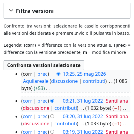
Filtra versioni
Confronto tra versioni: selezionare le caselle corrispondenti
alle versioni desiderate e premere Invio o il pulsante in basso.
Legenda:
(corr)
= differenze con la versione attuale,
(prec)
=
differenze con la versione precedente,
m
= modifica minore
2
corr
prec
19:25, 25 mag 2026
5
Aquilareale
discussione
contributi
1 085
m
byte
+53
a
N
3
g
corr
prec
03:21, 31 lug 2022
Santillana
e
1
2
discussione
contributi
1 032 byte
−1
s
l
0
N
corr
prec
03:20, 31 lug 2022
Santillana
s
u
2
e
discussione
contributi
1 033 byte
−1
u
g
6
s
N
n
corr
prec
03:19, 31 lug 2022
Santillana