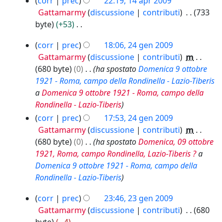
corr
prec
22:19, 14 apr 2009
u
g
o
r
i
e
Gattamarmy
discussione
contributi
733
n
e
d
2
c
s
byte
+53
o
t
0
i
a
s
N
g
t
0
f
2
corr
prec
18:06, 24 gen 2009
u
e
g
9
o
i
4
Gattamarmy
discussione
contributi
m
n
s
e
d
c
g
680 byte
0
ha spostato
Domenica 9 ottobre
o
s
t
e
a
e
1921 - Roma, campo della Rondinella - Lazio-Tiberis
g
u
t
l
n
a
Domenica 9 ottobre 1921 - Roma, campo della
g
n
o
l
2
Rondinella - Lazio-Tiberis
e
o
d
0
a
t
corr
prec
17:53, 24 gen 2009
g
e
0
m
t
Gattamarmy
discussione
contributi
m
g
l
9
o
o
680 byte
0
ha spostato
Domenica, 09 ottobre
e
l
d
d
1921, Roma, campo Rondinella, Lazio-Tiberis ?
a
t
a
i
e
Domenica 9 ottobre 1921 - Roma, campo della
t
m
f
l
Rondinella - Lazio-Tiberis
o
o
i
l
d
d
c
2
corr
prec
23:46, 23 gen 2009
a
e
i
a
3
Gattamarmy
discussione
contributi
680
m
l
f
g