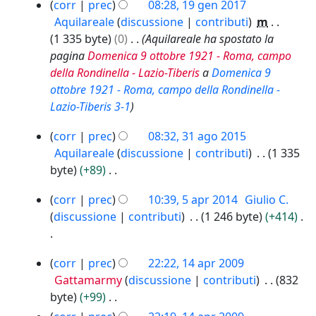
1
N
corr
prec
08:28, 19 gen 2017
u
g
n
8
e
Aquilareale
discussione
contributi
m
n
g
2
s
1 335 byte
0
Aquilareale ha spostato la
o
e
0
s
pagina
Domenica 9 ottobre 1921 - Roma, campo
g
t
1
u
della Rondinella - Lazio-Tiberis
a
Domenica 9
g
7
t
n
ottobre 1921 - Roma, campo della Rondinella -
e
o
o
Lazio-Tiberis 3-1
t
d
g
t
e
3
corr
prec
08:32, 31 ago 2015
g
o
l
1
Aquilareale
discussione
contributi
1 335
e
d
l
a
byte
+89
t
e
a
g
N
t
l
5
m
o
corr
prec
10:39, 5 apr 2014
Giulio C.
e
o
l
a
o
2
discussione
contributi
1 246 byte
+414
s
d
a
p
0
d
s
e
m
r
1
i
N
u
l
1
o
2
5
corr
prec
22:22, 14 apr 2009
f
e
n
l
4
d
0
Gattamarmy
discussione
contributi
832
i
s
o
a
a
1
i
byte
+99
c
s
g
m
p
4
f
N
a