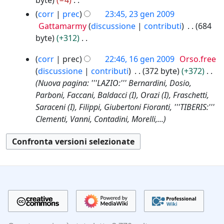
byte
−4
o
l
i
e
N
corr
prec
23:45, 23 gen 2009
d
a
c
n
e
Gattamarmy
discussione
contributi
684
i
m
a
2
s
byte
+312
f
o
0
s
N
i
d
0
1
corr
prec
22:46, 16 gen 2009
Orso.free
u
e
c
i
9
6
discussione
contributi
372 byte
+372
n
s
a
f
g
Nuova pagina: '''LAZIO:''' Bernardini, Dosio,
o
s
i
e
Parboni, Faccani, Baldacci (I), Orazi (I), Fraschetti,
g
u
c
n
Saraceni (I), Filippi, Giubertoni Fioranti, '''TIBERIS:'''
g
n
a
2
Clementi, Vanni, Contadini, Morelli,...
e
o
0
t
g
0
t
g
9
o
e
d
t
e
t
l
o
l
d
a
e