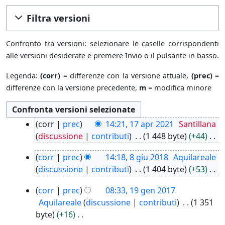
Filtra versioni
Confronto tra versioni: selezionare le caselle corrispondenti
alle versioni desiderate e premere Invio o il pulsante in basso.
Legenda:
(corr)
= differenze con la versione attuale,
(prec)
=
differenze con la versione precedente,
m
= modifica minore
1
corr
prec
14:21, 17 apr 2021
Santillana
7
discussione
contributi
1 448 byte
+44
a
N
8
p
corr
prec
14:18, 8 giu 2018
Aquilareale
e
g
r
discussione
contributi
1 404 byte
+53
s
i
2
N
s
1
u
corr
prec
08:33, 19 gen 2017
0
e
u
9
2
2
Aquilareale
discussione
contributi
1 351
s
n
g
0
1
byte
+16
s
o
e