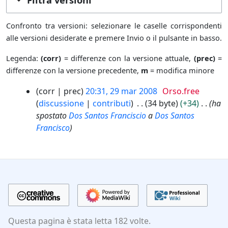
Confronto tra versioni: selezionare le caselle corrispondenti
alle versioni desiderate e premere Invio o il pulsante in basso.
Legenda:
(corr)
= differenze con la versione attuale,
(prec)
=
differenze con la versione precedente,
m
= modifica minore
2
corr
prec
20:31, 29 mar 2008
Orso.free
9
discussione
contributi
34 byte
+34
ha
m
spostato
Dos Santos Franciscio
a
Dos Santos
a
Francisco
r
2
0
0
8
Questa pagina è stata letta 182 volte.