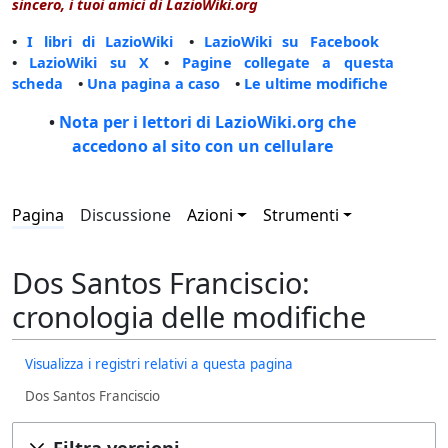
sincero, i tuoi amici di LazioWiki.org
•
I libri di LazioWiki
•
LazioWiki su Facebook
•
LazioWiki su X
•
Pagine collegate a questa
scheda
•
Una pagina a caso
•
Le ultime modifiche
•
Nota per i lettori di LazioWiki.org che
accedono al sito con un cellulare
Pagina
Discussione
Azioni
Strumenti
Dos Santos Franciscio:
cronologia delle modifiche
Visualizza i registri relativi a questa pagina
Dos Santos Franciscio
Filtra versioni