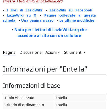
sincero, i tuoi amici di LazioWiki.org
•
I libri di LazioWiki
•
LazioWiki su Facebook
•
LazioWiki su X
•
Pagine collegate a questa
scheda
•
Una pagina a caso
•
Le ultime modifiche
•
Nota per i lettori di LazioWiki.org che
accedono al sito con un cellulare
Pagina
Discussione
Azioni
Strumenti
Informazioni per "Entella"
Informazioni di base
Titolo visualizzato
Entella
Criterio di ordinamento
Entella