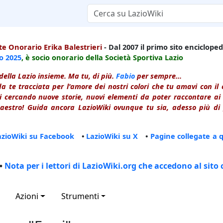
e Onorario Erika Balestrieri
- Dal 2007 il primo sito enciclopedi
io
2025
, è socio onorario della Società Sportiva Lazio
della Lazio insieme. Ma tu, di più.
Fabio
per sempre...
a te tracciata per l'amore dei nostri colori che tu amavi con i
 cercando nuove storie, nuovi elementi da poter raccontare ai le
estro! Guida ancora LazioWiki ovunque tu sia, adesso più di p
azioWiki su Facebook
•
LazioWiki su X
•
Pagine collegate a 
•
Nota per i lettori di LazioWiki.org che accedono al sito 
Azioni
Strumenti