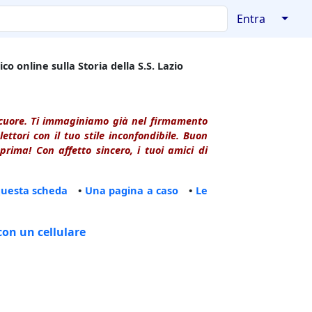
↓
Entra
co online sulla Storia della S.S. Lazio
l cuore. Ti immaginiamo già nel firmamento
ttori con il tuo stile inconfondibile. Buon
rima! Con affetto sincero, i tuoi amici di
questa scheda
•
Una pagina a caso
•
Le
con un cellulare