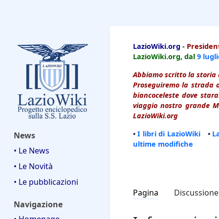
LazioWiki
LazioWiki.org
-
President
LazioWiki.org, dal
9 lugl
Abbiamo scritto la storia 
Proseguiremo la strada d
biancoceleste dove starai
viaggio nostro grande Ma
LazioWiki.org
•
I libri di LazioWiki
•
L
News
ultime modifiche
• Le News
• Le Novità
• Le pubblicazioni
Pagina
Discussione
Navigazione