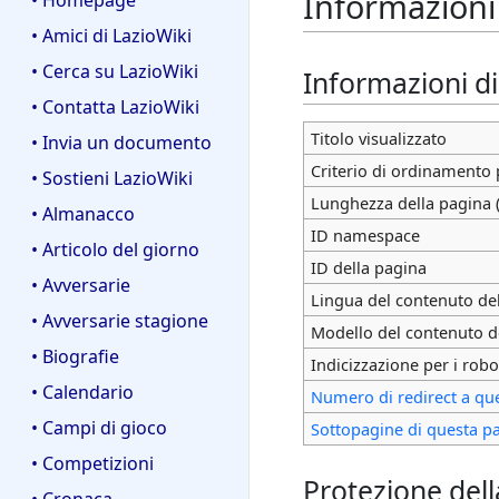
Informazioni 
• Homepage
• Amici di LazioWiki
• Cerca su LazioWiki
Informazioni d
• Contatta LazioWiki
Titolo visualizzato
• Invia un documento
Criterio di ordinamento 
• Sostieni LazioWiki
Lunghezza della pagina (
• Almanacco
ID namespace
• Articolo del giorno
ID della pagina
• Avversarie
Lingua del contenuto de
• Avversarie stagione
Modello del contenuto d
• Biografie
Indicizzazione per i robo
• Calendario
Numero di redirect a qu
• Campi di gioco
Sottopagine di questa p
• Competizioni
Protezione del
• Cronaca