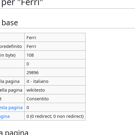
per "Ferri"
i base
Ferri
predefinito
Ferri
in byte)
108
0
29896
lla pagina
it - italiano
ella pagina
wikitesto
t
Consentito
esta pagina
0
agina
0 (0 redirect; 0 non redirect)
la pagina