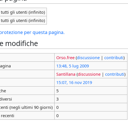
tutti gli utenti (infinito)
tutti gli utenti (infinito)
i protezione per questa pagina.
le modifiche
Orso.free
(
discussione
|
contributi
)
pagina
13:48, 5 lug 2009
Santillana
(
discussione
|
contributi
)
15:07, 16 nov 2019
che
5
diversi
3
nti (negli ultimi 90 giorni)
0
 recenti
0