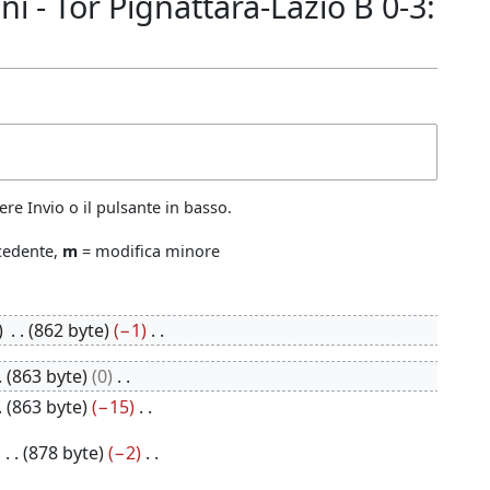
 - Tor Pignattara-Lazio B 0-3:
re Invio o il pulsante in basso.
ecedente,
m
= modifica minore
862 byte
−1
863 byte
0
863 byte
−15
878 byte
−2