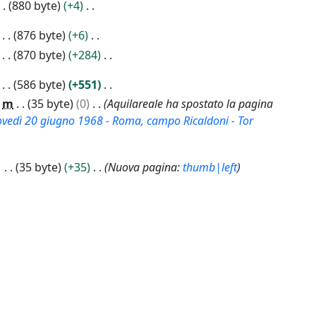
880 byte
+4
876 byte
+6
870 byte
+284
586 byte
+551
m
35 byte
0
Aquilareale ha spostato la pagina
ovedì 20 giugno 1968 - Roma, campo Ricaldoni - Tor
35 byte
+35
Nuova pagina:
thumb|left