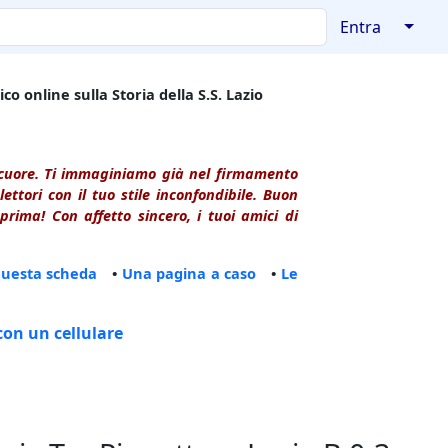
↓
Entra
co online sulla Storia della S.S. Lazio
l cuore. Ti immaginiamo già nel firmamento
ttori con il tuo stile inconfondibile. Buon
rima! Con affetto sincero, i tuoi amici di
questa scheda
•
Una pagina a caso
•
Le
con un cellulare