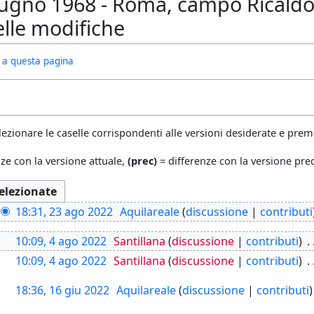
ugno 1968 - Roma, campo Ricaldoni
elle modifiche
ivi a questa pagina
lezionare le caselle corrispondenti alle versioni desiderate e preme
ze con la versione attuale,
(prec)
= differenze con la versione pr
18:31, 23 ago 2022
Aquilareale
discussione
contributi
10:09, 4 ago 2022
Santillana
discussione
contributi
10:09, 4 ago 2022
Santillana
discussione
contributi
18:36, 16 giu 2022
Aquilareale
discussione
contributi