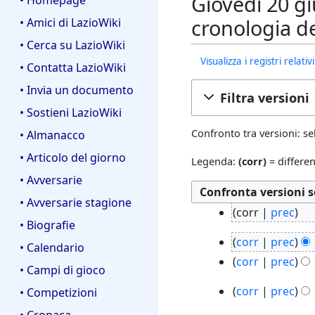
Giovedì 20 gi
• Homepage
cronologia d
• Amici di LazioWiki
• Cerca su LazioWiki
Visualizza i registri relat
• Contatta LazioWiki
• Invia un documento
Filtra versioni
• Sostieni LazioWiki
Confronto tra versioni: se
• Almanacco
• Articolo del giorno
Legenda:
(corr)
= differen
• Avversarie
• Avversarie stagione
2
corr
prec
• Biografie
3
N
4
a
corr
prec
e
• Calendario
a
g
N
corr
prec
s
• Campi di gioco
g
o
e
N
s
o
1
2
corr
prec
s
• Competizioni
e
u
2
6
0
N
s
s
n
• Cronaca