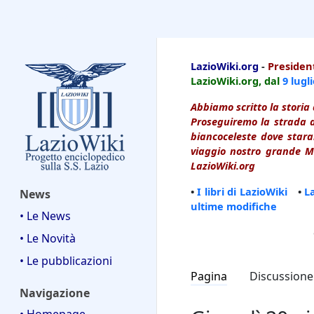
LazioWiki
LazioWiki.org
-
President
LazioWiki.org, dal
9 lugl
Abbiamo scritto la storia 
Proseguiremo la strada d
biancoceleste dove starai
viaggio nostro grande Ma
LazioWiki.org
•
I libri di LazioWiki
•
L
News
ultime modifiche
• Le News
• Le Novità
• Le pubblicazioni
Pagina
Discussione
Navigazione