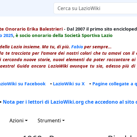
e Onorario Erika Balestrieri
- Dal 2007 il primo sito enciclopedi
io
2025
, è socio onorario della Società Sportiva Lazio
della Lazio insieme. Ma tu, di più.
Fabio
per sempre...
a te tracciata per l'amore dei nostri colori che tu amavi con i
 cercando nuove storie, nuovi elementi da poter raccontare ai le
estro! Guida ancora LazioWiki ovunque tu sia, adesso più di p
azioWiki su Facebook
•
LazioWiki su X
•
Pagine collegate a 
•
Nota per i lettori di LazioWiki.org che accedono al sito 
Azioni
Strumenti