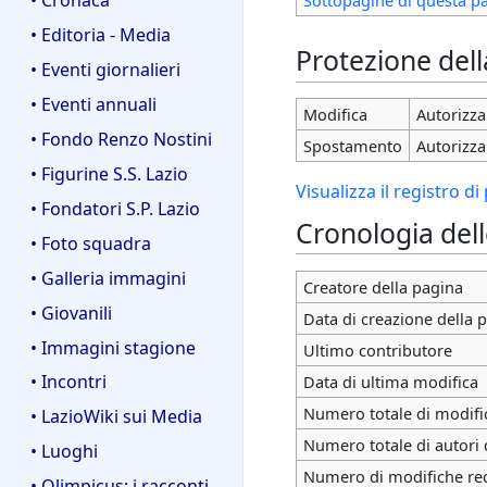
• Editoria - Media
Protezione del
• Eventi giornalieri
• Eventi annuali
Modifica
Autorizza 
• Fondo Renzo Nostini
Spostamento
Autorizza 
• Figurine S.S. Lazio
Visualizza il registro d
• Fondatori S.P. Lazio
Cronologia del
• Foto squadra
• Galleria immagini
Creatore della pagina
• Giovanili
Data di creazione della 
• Immagini stagione
Ultimo contributore
• Incontri
Data di ultima modifica
Numero totale di modifi
• LazioWiki sui Media
Numero totale di autori 
• Luoghi
Numero di modifiche rece
• Olimpicus: i racconti