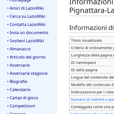
Informazioni
• Homepage
Pignattara-La
• Amici di LazioWiki
• Cerca su LazioWiki
• Contatta LazioWiki
Informazioni d
• Invia un documento
Titolo visualizzato
• Sostieni LazioWiki
Criterio di ordinamento 
• Almanacco
Lunghezza della pagina (
• Articolo del giorno
ID namespace
• Avversarie
ID della pagina
• Avversarie stagione
Lingua del contenuto de
• Biografie
Modello del contenuto d
• Calendario
Indicizzazione per i robo
• Campi di gioco
Numero di redirect a qu
• Competizioni
Conteggiata come una p
• Cronaca
Sottopagine di questa p