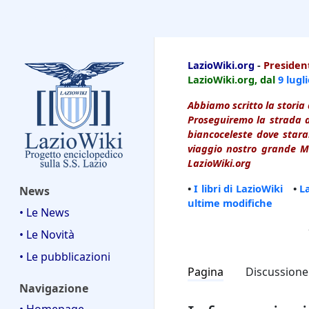
LazioWiki
LazioWiki.org
-
President
LazioWiki.org, dal
9 lugl
Abbiamo scritto la storia 
Proseguiremo la strada d
biancoceleste dove starai
viaggio nostro grande Ma
LazioWiki.org
•
I libri di LazioWiki
•
L
News
ultime modifiche
• Le News
• Le Novità
• Le pubblicazioni
Pagina
Discussione
Navigazione