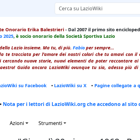
e Onorario Erika Balestrieri
- Dal 2007 il primo sito enciclopedi
io
2025
, è socio onorario della Società Sportiva Lazio
della Lazio insieme. Ma tu, di più.
Fabio
per sempre...
a te tracciata per l'amore dei nostri colori che tu amavi con i
 cercando nuove storie, nuovi elementi da poter raccontare ai le
estro! Guida ancora LazioWiki ovunque tu sia, adesso più di p
azioWiki su Facebook
•
LazioWiki su X
•
Pagine collegate a 
•
Nota per i lettori di LazioWiki.org che accedono al sito 
Azioni
Strumenti