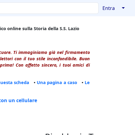
↓
Entra
co online sulla Storia della S.S. Lazio
l cuore. Ti immaginiamo già nel firmamento
ttori con il tuo stile inconfondibile. Buon
rima! Con affetto sincero, i tuoi amici di
questa scheda
•
Una pagina a caso
•
Le
con un cellulare