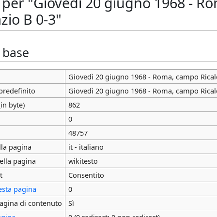
 per "Giovedì 20 giugno 1968 - Ro
zio B 0-3"
i base
Giovedì 20 giugno 1968 - Roma, campo Ricald
predefinito
Giovedì 20 giugno 1968 - Roma, campo Ricald
in byte)
862
0
48757
lla pagina
it - italiano
ella pagina
wikitesto
t
Consentito
esta pagina
0
agina di contenuto
Sì
agina
0 (0 redirect; 0 non redirect)